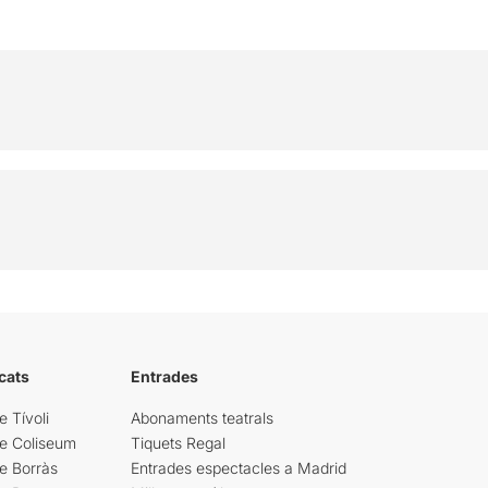
cats
Entrades
e Tívoli
Abonaments teatrals
re Coliseum
Tiquets Regal
e Borràs
Entrades espectacles a Madrid