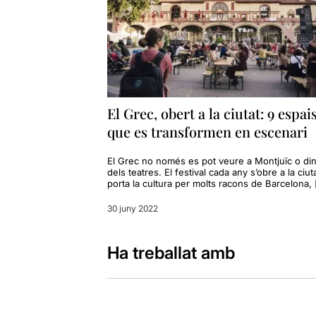
El Grec, obert a la ciutat: 9 espai
que es transformen en escenari
El Grec no només es pot veure a Montjuïc o di
dels teatres. El festival cada any s’obre a la ciuta
porta la cultura per molts racons de Barcelona,
30 juny 2022
Ha treballat amb