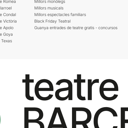
re Romea
Millors monòlegs
larroel
Millors musicals
re Condal
Millors espectacles familiars
e Victòria
Black Friday Teatral
e Apolo
Guanya entrades de teatre gratis - concursos
re Goya
i Texas