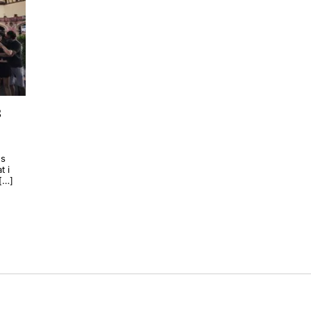
s
ns
t i
 […]