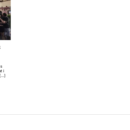
s
ns
t i
 […]