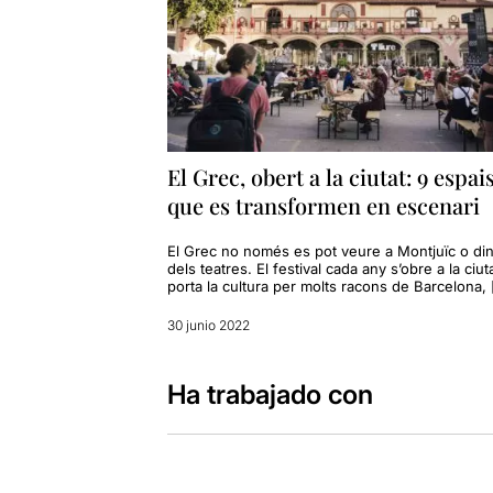
El Grec, obert a la ciutat: 9 espai
que es transformen en escenari
El Grec no només es pot veure a Montjuïc o di
dels teatres. El festival cada any s’obre a la ciuta
porta la cultura per molts racons de Barcelona,
30 junio 2022
Ha trabajado con