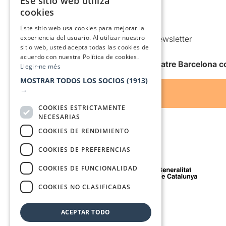
Ese sitio web utiliza
CATALAN
Política de Cookies
cookies
SPANISH
Condiciones de uso
Este sitio web usa cookies para mejorar la
experiencia del usuario. Al utilizar nuestro
Comunicaciones comerciales y Newsletter
sitio web, usted acepta todas las cookies de
Anuncia’t
acuerdo con nuestra Política de cookies.
Quiero recibir la newsletter de Teatre Barcelona
Llegir-ne més
MOSTRAR TODOS LOS SOCIOS
(1913)
→
COOKIES ESTRICTAMENTE
NECESARIAS
COOKIES DE RENDIMIENTO
COOKIES DE PREFERENCIAS
Con el apoyo de
COOKIES DE FUNCIONALIDAD
COOKIES NO CLASIFICADAS
Medio de comunicación asociado a
ACEPTAR TODO