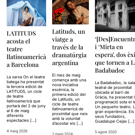
Latituds, un
LATITUDS
‘[Des]Encuentr
viatge a
acosta el
i ‘Mirta en
través de la
teatre
espera’, dos èx
dramatúrgia
llatinoamericà
que tornen a L
argentina
a Barcelona
Badabadoc
El mes de maig
La xarxa On el teatre
comença amb una
batega ha presentat
La Badabadoc, la sal
nova iniciativa
la tercera edició de
teatral de proximitat
escènica, la
LATITUDS, un cicle
ubicada al barri de
primera edició del
de teatre
Gràcia, ha presentat 
de Latituds, un
llatinoamericà que
programació sota el 
cicle de teatre
portarà del 2 de juny
Un pequeño teatro. 
llatinoamericà de
al 6 de maig
gran experiència. Els
proximitat que neix
diferents
seus fundadors,
amb la voluntat
espectacles […]
Guadalupe Cejas […]
d’acostar els […]
4 maig 2026
5 agost 2020
2 maig 2024