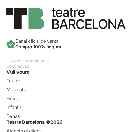
Canal oficial de venta
Compra 100% segura
Disseny i programació:
Copymouse
Vull veure
Teatre
Musicals
Humor
Infantil
Dansa
Teatre Barcelona ©2026
Atenció al client