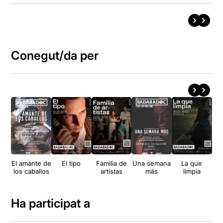
Conegut/da per
El amante de
El tipo
Familia de
Una semana
La que
La 
los caballos
artistas
más
limpia
Ha participat a