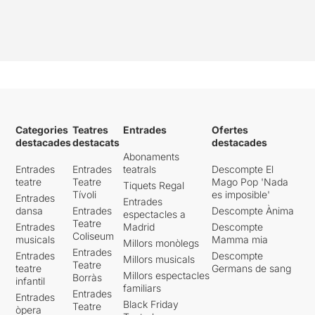
Categories
Teatres
Entrades
Ofertes
destacades
destacats
destacades
Abonaments
Entrades
Entrades
teatrals
Descompte El
teatre
Teatre
Mago Pop 'Nada
Tiquets Regal
Tívoli
es imposible'
Entrades
Entrades
dansa
Entrades
Descompte Ànima
espectacles a
Teatre
Entrades
Madrid
Descompte
Coliseum
musicals
Mamma mia
Millors monòlegs
Entrades
Entrades
Descompte
Millors musicals
Teatre
teatre
Germans de sang
Millors espectacles
Borràs
infantil
familiars
Entrades
Entrades
Black Friday
Teatre
òpera