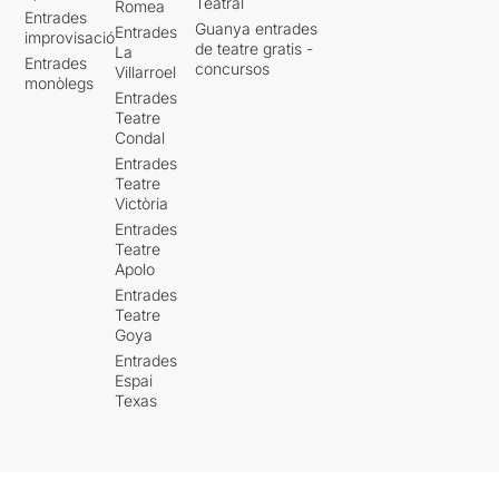
Teatral
Romea
Entrades
Guanya entrades
Entrades
improvisació
de teatre gratis -
La
Entrades
concursos
Villarroel
monòlegs
Entrades
Teatre
Condal
Entrades
Teatre
Victòria
Entrades
Teatre
Apolo
Entrades
Teatre
Goya
Entrades
Espai
Texas