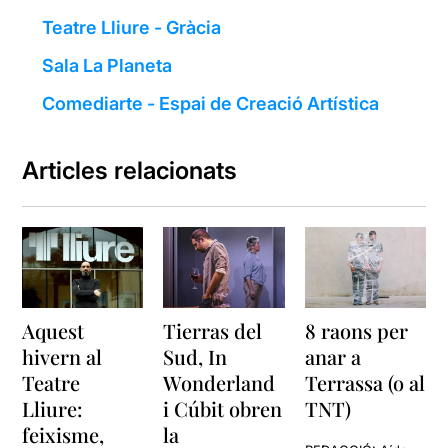
Teatre Lliure - Gràcia
Sala La Planeta
Comediarte - Espai de Creació Artística
Articles relacionats
Aquest
Tierras del
8 raons per
hivern al
Sud, In
anar a
Teatre
Wonderland
Terrassa (o al
Lliure:
i Cúbit obren
TNT)
feixisme,
la