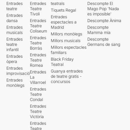
Entrades
Entrades
teatrals
Descompte El
teatre
Teatre
Mago Pop 'Nada
Tiquets Regal
Tívoli
es imposible'
Entrades
Entrades
dansa
Entrades
Descompte Ànima
espectacles a
Teatre
Entrades
Madrid
Descompte
Coliseum
musicals
Mamma mia
Millors monòlegs
Entrades
Entrades
Descompte
Millors musicals
Teatre
teatre
Germans de sang
Millors espectacles
Borràs
infantil
familiars
Entrades
Entrades
Black Friday
Teatre
òpera
Teatral
Romea
Entrades
Guanya entrades
Entrades
improvisació
de teatre gratis -
La
Entrades
concursos
Villarroel
monòlegs
Entrades
Teatre
Condal
Entrades
Teatre
Victòria
Entrades
Teatre