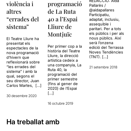
REDACCIÓ: Aída
violència i
programació
Pallarès /
altres
de La Ruta
@aidapallares
Participatiu,
“errades del
40 a l’Espai
adaptat, inclusiu,
assequible i
sistema”
Lliure de
paritari. Per a tots
Montjuïc
els públics i per als
nous públics. Així
El Teatre Lliure ha
serà l’onzena
presentat els
Per primer cop a la
edició del Terrassa
espectacles de la
història del Teatre
Noves Tendències
nova programació
Lliure, la direcció
(TNT). […]
d’hivern que
artística cedeix a
reflexionarà sobre
una companyia, La
“les errades del
21 setembre 2018
Ruta 40, la
sistema” i amb la
programació del
qual, segons el
primer semestre
seu director, Juan
(fins al gener de
Carlos Martes, […]
2020) de l’Espai
[…]
30 desembre 2020
16 octubre 2019
Ha treballat amb