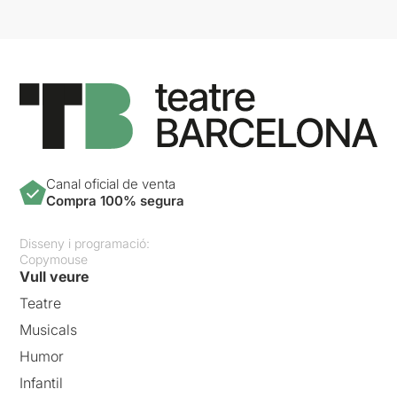
Canal oficial de venta
Compra 100% segura
Disseny i programació:
Copymouse
Vull veure
Teatre
Musicals
Humor
Infantil