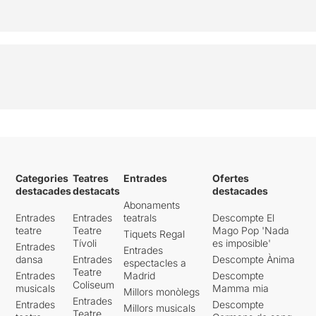
Categories
Teatres
Entrades
Ofertes
destacades
destacats
destacades
Abonaments
Entrades
Entrades
teatrals
Descompte El
teatre
Teatre
Mago Pop 'Nada
Tiquets Regal
Tívoli
es imposible'
Entrades
Entrades
dansa
Entrades
Descompte Ànima
espectacles a
Teatre
Entrades
Madrid
Descompte
Coliseum
musicals
Mamma mia
Millors monòlegs
Entrades
Entrades
Descompte
Millors musicals
Teatre