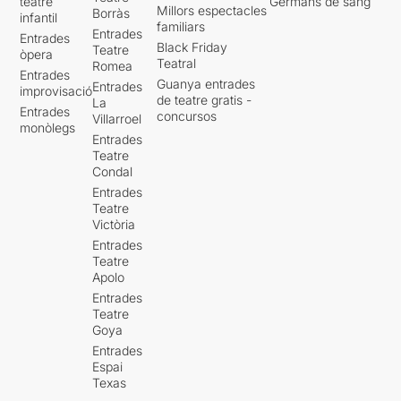
teatre
Germans de sang
Millors espectacles
Borràs
infantil
familiars
Entrades
Entrades
Black Friday
Teatre
òpera
Teatral
Romea
Entrades
Guanya entrades
Entrades
improvisació
de teatre gratis -
La
Entrades
concursos
Villarroel
monòlegs
Entrades
Teatre
Condal
Entrades
Teatre
Victòria
Entrades
Teatre
Apolo
Entrades
Teatre
Goya
Entrades
Espai
Texas