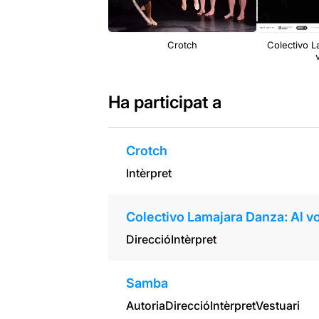
Crotch
Colectivo L
Ha participat a
Crotch
Intèrpret
Colectivo Lamajara Danza: Al vo
Direcció
Intèrpret
Samba
Autoria
Direcció
Intèrpret
Vestuari