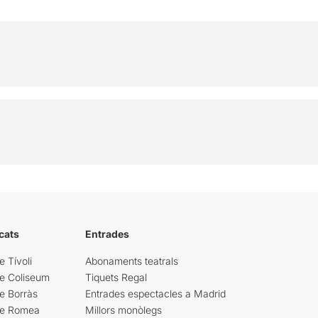
cats
Entrades
e Tívoli
Abonaments teatrals
re Coliseum
Tiquets Regal
e Borràs
Entrades espectacles a Madrid
re Romea
Millors monòlegs