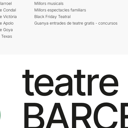
larroel
Millors musicals
re Condal
Millors espectacles familiars
e Victòria
Black Friday Teatral
e Apolo
Guanya entrades de teatre gratis - concursos
re Goya
i Texas