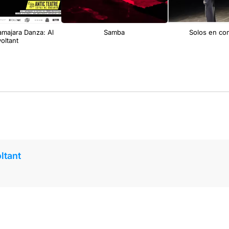
amajara Danza: Al
Samba
Solos en co
voltant
ltant