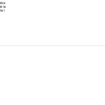
tics
b la
ta i