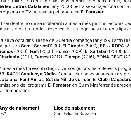
Entre d’altres, ha rebut prestigiosos premis i reconeixements, del
de les Lletres Catalanes
(any 2000) per la seva trajectòria com a a
programa de TV no estatal pel programa
El Foraster
.
El seu teatre no deixa indiferent i a més a més permet lectures de
fins a la més profunda i filosòfica; tot un regal pels diferents tipus 
La seva obra dins Teatre de Guerrilla comença l’any 1998 amb l’e
segueixen
Som i Serem
(1999),
El Directe
(2000),
EEUUROPA
(2
Somos
(2006),
Fum
(2008),
Humo
(2009),
El Xarlatan
(2010),
El
Charlatán
(2011),
Temps
(2012),
Tiempo
(2016),
BONA GENT
(20
A més a més ha escrit i dirigit diversos guions per diferents progr
33
,
RAC1
i
Catalunya Ràdio
. Com a actor ha estat present als p
Catalana
,
Fent Amics
,
Set de Nit
,
Jo vull ser
,
El Club
i
Caçadors
emissions del programa
El Foraster
on Quim Masferrer és presenta
set temporades.
Any de naixement
Lloc de naixement
1971
Sant Feliu de Buixalleu