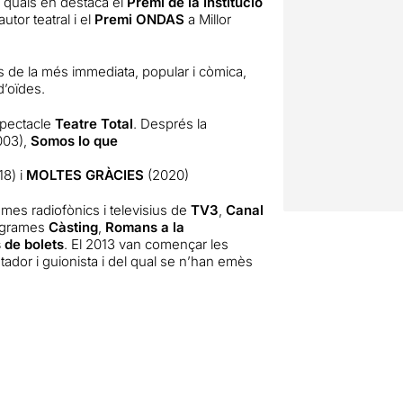
s quals en destaca el
Premi de la Institució
utor teatral i el
Premi ONDAS
a Millor
s de la més immediata, popular i còmica,
d’oïdes.
spectacle
Teatre Total
. Després la
003),
Somos lo que
18) i
MOLTES GRÀCIES
(2020)
ames radiofònics i televisius de
TV3
,
Canal
rogrames
Càsting
,
Romans a la
 de bolets
. El 2013 van començar les
dor i guionista i del qual se n’han emès