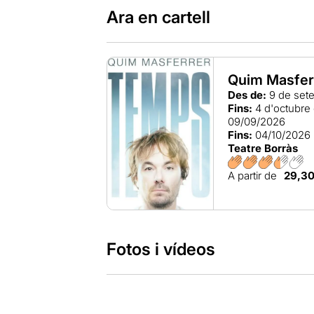
Ara en cartell
Quim Masfer
Des de:
9 de set
Fins:
4 d'octubre
09/09/2026
Fins:
04/10/2026
Teatre Borràs
A partir de
29,3
Fotos i vídeos