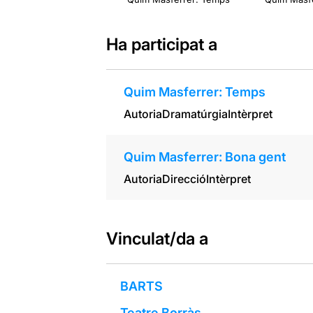
Ha participat a
Quim Masferrer: Temps
Autoria
Dramatúrgia
Intèrpret
Quim Masferrer: Bona gent
Autoria
Direcció
Intèrpret
Vinculat/da a
BARTS
Teatre Borràs