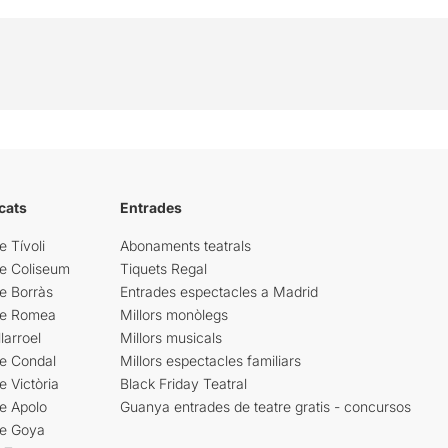
cats
Entrades
e Tívoli
Abonaments teatrals
re Coliseum
Tiquets Regal
e Borràs
Entrades espectacles a Madrid
re Romea
Millors monòlegs
larroel
Millors musicals
re Condal
Millors espectacles familiars
e Victòria
Black Friday Teatral
e Apolo
Guanya entrades de teatre gratis - concursos
re Goya