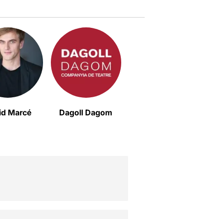
id Marcé
Dagoll Dagom
Jordi Andújar
M