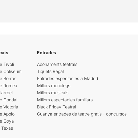
cats
Entrades
e Tívoli
Abonaments teatrals
re Coliseum
Tiquets Regal
e Borràs
Entrades espectacles a Madrid
re Romea
Millors monòlegs
larroel
Millors musicals
re Condal
Millors espectacles familiars
e Victòria
Black Friday Teatral
e Apolo
Guanya entrades de teatre gratis - concursos
re Goya
i Texas