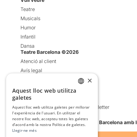
Vull veure
Teatre
Musicals
Humor
Infantil
Dansa
Teatre Barcelona ©2026
Atenció al client
Avís legal
×
Política de privacitat
Política de cookies
Aquest lloc web utilitza
CATALAN
galetes
Condicions d’ús
SPANISH
Comunicacions comercials i Newsletter
Aquest lloc web utilitza galetes per millorar
l'experiència de l'usuari. En utilitzar el
Anuncia’t
nostre lloc web, accepteu totes les galetes
Vull rebre la newsletter de Teatre Barcelona amb 
d’acord amb la nostra Política de galetes.
Llegir-ne més