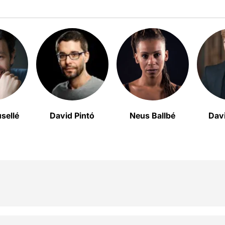
sellé
David Pintó
Neus Ballbé
Dav