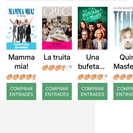
Mamma
La truita
Una
Qui
mia!
bufetada
Masfe
a temps
r: Te
COMPRAR
COMPRAR
COMPRAR
COMP
ENTRADES
ENTRADES
ENTRADES
ENTRA