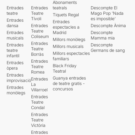
Abonaments
Entrades
Entrades
teatrals
Descompte El
teatre
Teatre
Mago Pop 'Nada
Tiquets Regal
Tívoli
es imposible'
Entrades
Entrades
dansa
Entrades
Descompte Ànima
espectacles a
Teatre
Entrades
Madrid
Descompte
Coliseum
musicals
Mamma mia
Millors monòlegs
Entrades
Entrades
Descompte
Millors musicals
Teatre
teatre
Germans de sang
Millors espectacles
Borràs
infantil
familiars
Entrades
Entrades
Black Friday
Teatre
òpera
Teatral
Romea
Entrades
Guanya entrades
Entrades
improvisació
de teatre gratis -
La
Entrades
concursos
Villarroel
monòlegs
Entrades
Teatre
Condal
Entrades
Teatre
Victòria
Entrades