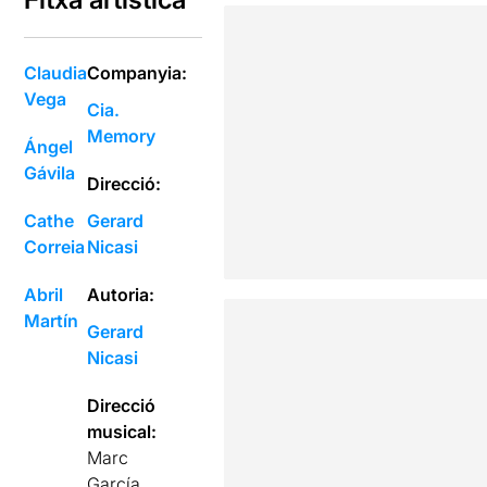
Claudia
Companyia:
Vega
Cia.
Memory
Ángel
Gávila
Direcció:
Cathe
Gerard
Correia
Nicasi
Abril
Autoria:
Martín
Gerard
Nicasi
Direcció
musical:
Marc
García