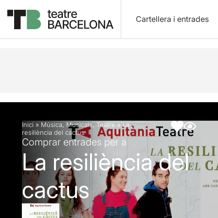
Cartellera i entrades
Descripció
Fitxa artística
Inici
»
Música
,
Musicals
,
Teatre
»
La
resiliència del cactus
Comprar entrades per a
La resiliència del
cactus