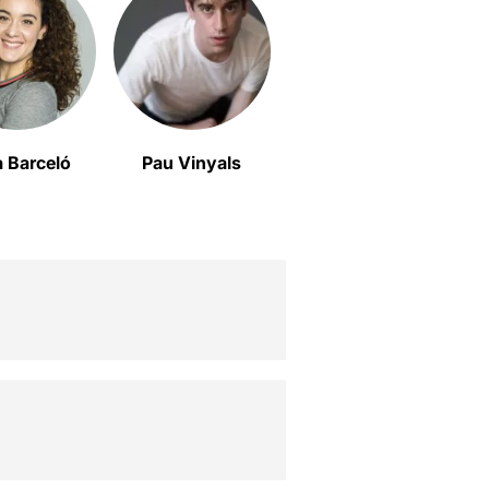
a Barceló
Pau Vinyals
Pol López