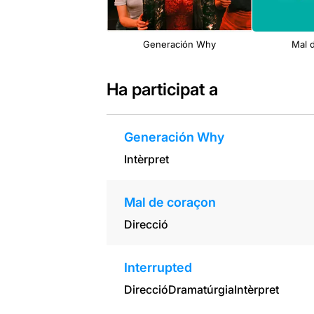
Generación Why
Mal 
Ha participat a
Generación Why
Intèrpret
Mal de coraçon
Direcció
Interrupted
Direcció
Dramatúrgia
Intèrpret