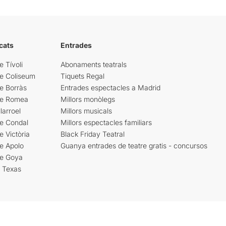
cats
Entrades
e Tívoli
Abonaments teatrals
re Coliseum
Tiquets Regal
e Borràs
Entrades espectacles a Madrid
re Romea
Millors monòlegs
larroel
Millors musicals
re Condal
Millors espectacles familiars
e Victòria
Black Friday Teatral
e Apolo
Guanya entrades de teatre gratis - concursos
re Goya
i Texas