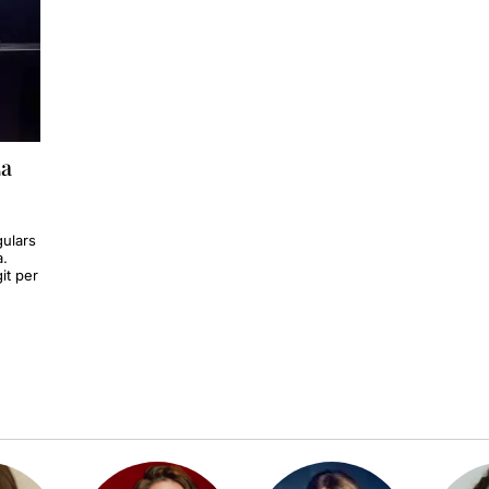
La
gulars
a.
it per