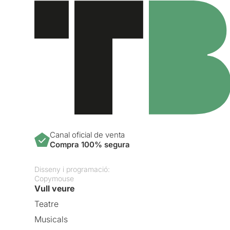
Canal oficial de venta
Compra 100% segura
Disseny i programació:
Copymouse
Vull veure
Teatre
Musicals