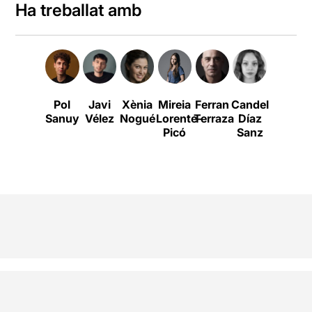
Ha treballat amb
Pol
Javi
Xènia
Mireia
Ferran
Candela
Sanuy
Vélez
Nogué
Lorente-
Terraza
Díaz
Picó
Sanz