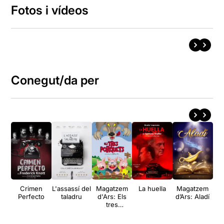
Fotos i vídeos
Conegut/da per
Crimen
L'assassí del
Magatzem
La huella
Magatzem
M
Perfecto
taladru
d'Ars: Els
d’Ars: Aladí
d
tres
ll
porquets