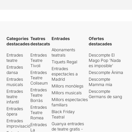
Categories
Teatres
Entrades
Ofertes
destacades
destacats
destacades
Abonaments
Entrades
Entrades
teatrals
Descompte El
teatre
Teatre
Mago Pop 'Nada
Tiquets Regal
Tívoli
es imposible'
Entrades
Entrades
dansa
Entrades
Descompte Ànima
espectacles a
Teatre
Entrades
Madrid
Descompte
Coliseum
musicals
Mamma mia
Millors monòlegs
Entrades
Entrades
Descompte
Millors musicals
Teatre
teatre
Germans de sang
Millors espectacles
Borràs
infantil
familiars
Entrades
Entrades
Black Friday
Teatre
òpera
Teatral
Romea
Entrades
Guanya entrades
Entrades
improvisació
de teatre gratis -
La