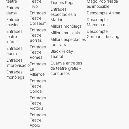
teatre
Teatre
Mago Pop 'Nada
Tiquets Regal
Tívoli
es imposible'
Entrades
Entrades
dansa
Entrades
Descompte Ànima
espectacles a
Teatre
Entrades
Madrid
Descompte
Coliseum
musicals
Mamma mia
Millors monòlegs
Entrades
Entrades
Descompte
Millors musicals
Teatre
teatre
Germans de sang
Millors espectacles
Borràs
infantil
familiars
Entrades
Entrades
Black Friday
Teatre
òpera
Teatral
Romea
Entrades
Guanya entrades
Entrades
improvisació
de teatre gratis -
La
Entrades
concursos
Villarroel
monòlegs
Entrades
Teatre
Condal
Entrades
Teatre
Victòria
Entrades
Teatre
Apolo