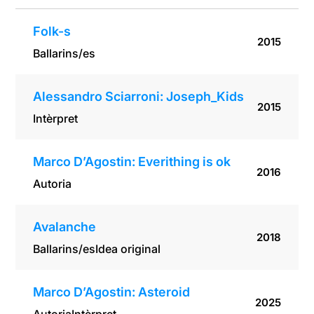
Folk-s
2015
Ballarins/es
Alessandro Sciarroni: Joseph_Kids
2015
Intèrpret
Marco D’Agostin: Everithing is ok
2016
Autoria
Avalanche
2018
Ballarins/es
Idea original
Marco D’Agostin: Asteroid
2025