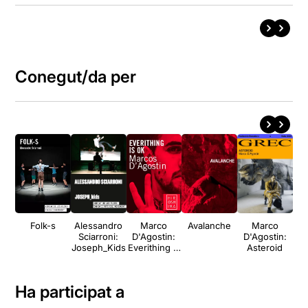
Conegut/da per
Folk-s
Alessandro
Marco
Avalanche
Marco
Sciarroni:
D'Agostin:
D'Agostin:
Joseph_Kids
Everithing is
Asteroid
ok
Ha participat a