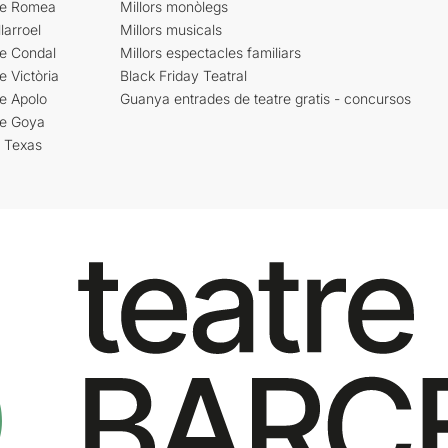
re Romea
Millors monòlegs
larroel
Millors musicals
re Condal
Millors espectacles familiars
e Victòria
Black Friday Teatral
e Apolo
Guanya entrades de teatre gratis - concursos
re Goya
i Texas