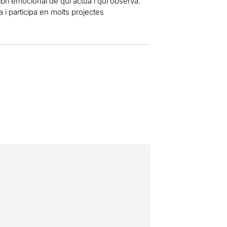
ibri emocional de qui actua i qui observa.
 i participa en molts projectes