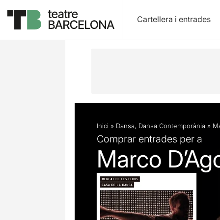
Cartellera i entrades
Descripció
Fitxa artística
Fotos i 
Inici
»
Dansa
,
Dansa Contemporània
»
Ma
Comprar entrades per a
Marco D’Ago