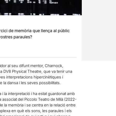
rcici de memòria que llença al públic
vostres paraules?
dor al seu difunt mentor, Charnock,
ca DV8 Physical Theatre, que va tenir una
ves interpretacions hipercinètiques i
la dansa i les seves possibilitats.
 i la interpretació i ha estat guardonat amb
a associat del Piccolo Teatro de Milà (2022-
e la memòria i se centra en la relació entre
omplexa en què els sons, les paraules i els