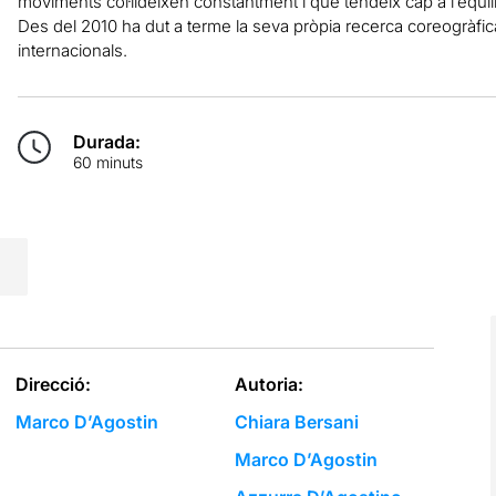
moviments col·lideixen constantment i que tendeix cap a l’equil
Des del 2010 ha dut a terme la seva pròpia recerca coreogràfica
internacionals.
Durada:
60 minuts
Direcció:
Autoria:
Marco D’Agostin
Chiara Bersani
Marco D’Agostin