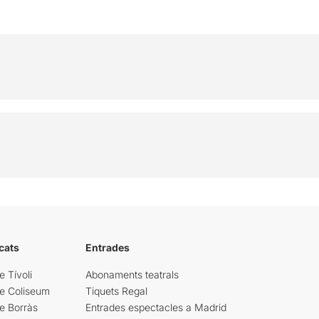
cats
Entrades
e Tívoli
Abonaments teatrals
re Coliseum
Tiquets Regal
e Borràs
Entrades espectacles a Madrid