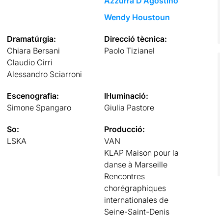
Azzurra D’Agostino
Wendy Houstoun
Dramatúrgia:
Direcció tècnica:
Chiara Bersani
Paolo Tizianel
Claudio Cirri
Alessandro Sciarroni
Escenografia:
Il·luminació:
Simone Spangaro
Giulia Pastore
So:
Producció:
LSKA
VAN
KLAP Maison pour la
danse à Marseille
Rencontres
chorégraphiques
internationales de
Seine-Saint-Denis