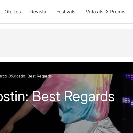
Ofertes
Revista
Festivals
Vota als IX Premis
vídeos
rco D’Agostin: Best Regards
stin: Best Regards