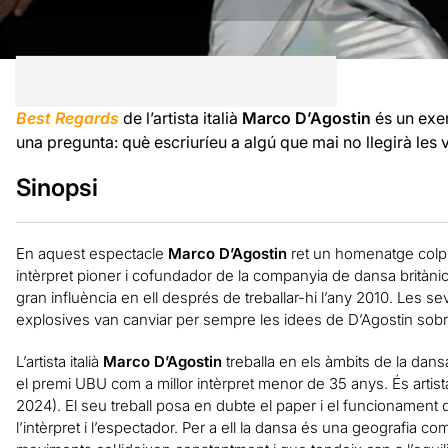
Best Regards
de l’artista italià
Marco D’Agostin
és un exe
una pregunta: què escriuríeu a algú que mai no llegirà les 
Sinopsi
En aquest espectacle
Marco D’Agostin
ret un homenatge colpi
intèrpret pioner i cofundador de la companyia de dansa britàni
gran influència en ell després de treballar-hi l’any 2010. Les se
explosives van canviar per sempre les idees de D’Agostin sobre 
L’artista italià
Marco D’Agostin
treballa en els àmbits de la dansa
el premi UBU com a millor intèrpret menor de 35 anys. És artist
2024). El seu treball posa en dubte el paper i el funcionament d
l’intèrpret i l’espectador. Per a ell la dansa és una geografia c