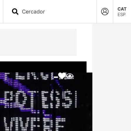
CAT
ESP