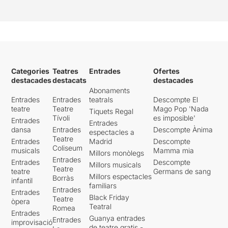
Categories
Teatres
Entrades
Ofertes
destacades
destacats
destacades
Abonaments
Entrades
Entrades
teatrals
Descompte El
teatre
Teatre
Mago Pop 'Nada
Tiquets Regal
Tívoli
es imposible'
Entrades
Entrades
dansa
Entrades
Descompte Ànima
espectacles a
Teatre
Entrades
Madrid
Descompte
Coliseum
musicals
Mamma mia
Millors monòlegs
Entrades
Entrades
Descompte
Millors musicals
Teatre
teatre
Germans de sang
Millors espectacles
Borràs
infantil
familiars
Entrades
Entrades
Black Friday
Teatre
òpera
Teatral
Romea
Entrades
Guanya entrades
Entrades
improvisació
de teatre gratis -