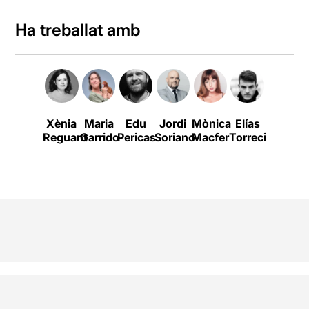
Ha treballat amb
Xènia
Maria
Edu
Jordi
Mònica
Elías
Oriol
Reguant
Garrido
Pericas
Soriano
Macfer
Torrecillas
Casals