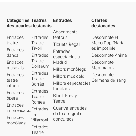
Categories
Teatres
Entrades
Ofertes
destacades
destacats
destacades
Abonaments
Entrades
Entrades
teatrals
Descompte El
teatre
Teatre
Mago Pop 'Nada
Tiquets Regal
Tívoli
es imposible'
Entrades
Entrades
dansa
Entrades
Descompte Ànima
espectacles a
Teatre
Entrades
Madrid
Descompte
Coliseum
musicals
Mamma mia
Millors monòlegs
Entrades
Entrades
Descompte
Millors musicals
Teatre
teatre
Germans de sang
Millors espectacles
Borràs
infantil
familiars
Entrades
Entrades
Black Friday
Teatre
òpera
Teatral
Romea
Entrades
Guanya entrades
Entrades
improvisació
de teatre gratis -
La
Entrades
concursos
Villarroel
monòlegs
Entrades
Teatre