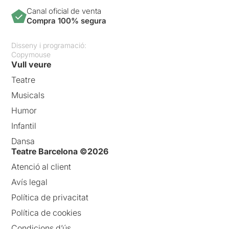
Canal oficial de venta
Compra 100% segura
Disseny i programació:
Copymouse
Vull veure
Teatre
Musicals
Humor
Infantil
Dansa
Teatre Barcelona ©2026
Atenció al client
Avís legal
Política de privacitat
Política de cookies
Condicions d’ús