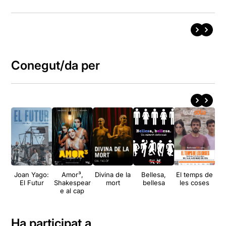
Conegut/da per
Joan Yago:
Amor³,
Divina de la
Bellesa,
El temps de
Pla
El Futur
Shakespear
mort
bellesa
les coses
e al cap
Ha participat a