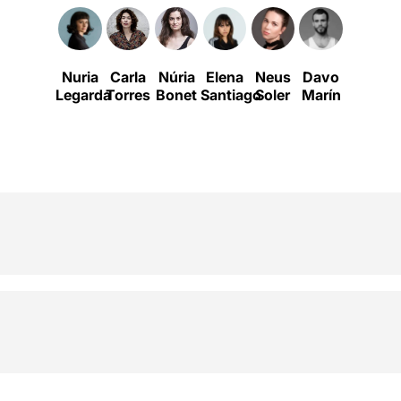
Nuria
Carla
Núria
Elena
Neus
Davo
Berta
Legarda
Torres
Bonet
Santiago
Soler
Marín
Bähr