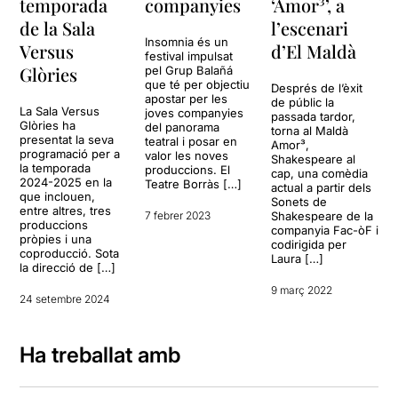
temporada
companyies
‘Amor³’, a
de la Sala
l’escenari
Insomnia és un
Versus
d’El Maldà
festival impulsat
Glòries
pel Grup Balañá
que té per objectiu
Després de l’èxit
apostar per les
de públic la
La Sala Versus
joves companyies
passada tardor,
Glòries ha
del panorama
torna al Maldà
presentat la seva
teatral i posar en
Amor³,
programació per a
valor les noves
Shakespeare al
la temporada
produccions. El
cap, una comèdia
2024-2025 en la
Teatre Borràs […]
actual a partir dels
que inclouen,
Sonets de
entre altres, tres
7 febrer 2023
Shakespeare de la
produccions
companyia Fac-òF i
pròpies i una
codirigida per
coproducció. Sota
Laura […]
la direcció de […]
9 març 2022
24 setembre 2024
Ha treballat amb