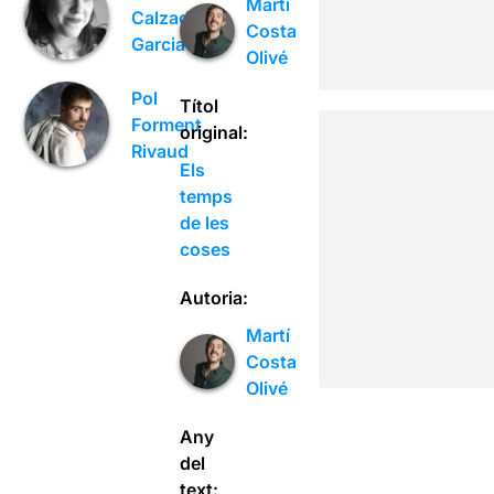
Martí
Calzada
Costa
Garcia
Olivé
Pol
Títol
Forment
original:
Rivaud
Els
temps
de les
coses
Autoria:
Martí
Costa
Olivé
Any
del
text: