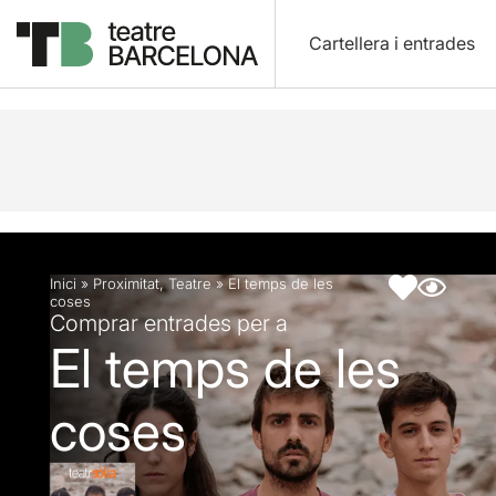
Cartellera i entrades
Descripció
Fitxa artística
Fotos i vídeos
Inici
»
Proximitat
,
Teatre
»
El temps de les
coses
Comprar entrades per a
El temps de les
coses