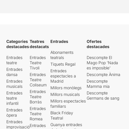
Categories
Teatres
Entrades
Ofertes
destacades
destacats
destacades
Abonaments
Entrades
Entrades
teatrals
Descompte El
teatre
Teatre
Mago Pop 'Nada
Tiquets Regal
Tívoli
es imposible'
Entrades
Entrades
dansa
Entrades
Descompte Ànima
espectacles a
Teatre
Entrades
Madrid
Descompte
Coliseum
musicals
Mamma mia
Millors monòlegs
Entrades
Entrades
Descompte
Millors musicals
Teatre
teatre
Germans de sang
Millors espectacles
Borràs
infantil
familiars
Entrades
Entrades
Black Friday
Teatre
òpera
Teatral
Romea
Entrades
Guanya entrades
Entrades
improvisació