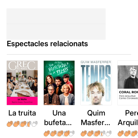
Espectacles relacionats
La truita
Una
Quim
Per
bufetada
Masferre
Arqui
a temps
r: Temps
: Cor