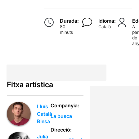
Durada:
Idioma:
Ed
80
Català
A
minuts
par
de 
an
Fitxa artística
Companyia:
Lluís
Català
La busca
Blesa
Direcció:
Julia