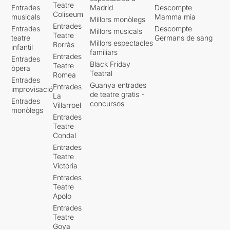
Teatre
Entrades
Madrid
Descompte
Coliseum
musicals
Mamma mia
Millors monòlegs
Entrades
Entrades
Descompte
Millors musicals
Teatre
teatre
Germans de sang
Millors espectacles
Borràs
infantil
familiars
Entrades
Entrades
Black Friday
Teatre
òpera
Teatral
Romea
Entrades
Guanya entrades
Entrades
improvisació
de teatre gratis -
La
Entrades
concursos
Villarroel
monòlegs
Entrades
Teatre
Condal
Entrades
Teatre
Victòria
Entrades
Teatre
Apolo
Entrades
Teatre
Goya