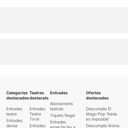
Categories
Teatres
Entrades
Ofertes
destacades
destacats
destacades
Abonaments
Entrades
Entrades
teatrals
Descompte El
teatre
Teatre
Mago Pop 'Nada
Tiquets Regal
Tívoli
es imposible'
Entrades
Entrades
dansa
Entrades
Descompte Ànima
espectacles a