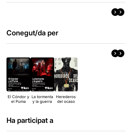
Conegut/da per
El Cóndor y
La tormenta
Herederos
el Puma
y la guerra
del ocaso
Ha participat a