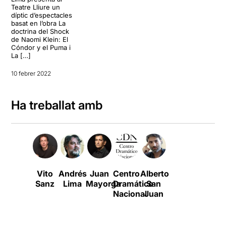
Teatre Lliure un
díptic d’espectacles
basat en l’obra La
doctrina del Shock
de Naomi Klein: El
Cóndor y el Puma i
La […]
10 febrer 2022
Ha treballat amb
Vito
Andrés
Juan
Centro
Alberto
Sanz
Lima
Mayorga
Dramático
San
Nacional
Juan