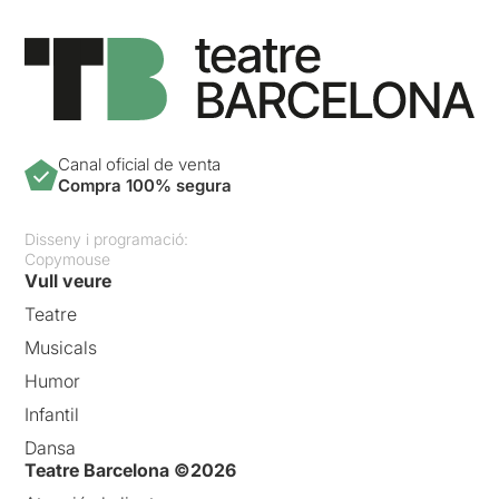
Canal oficial de venta
Compra 100% segura
Disseny i programació:
Copymouse
Vull veure
Teatre
Musicals
Humor
Infantil
Dansa
Teatre Barcelona ©2026