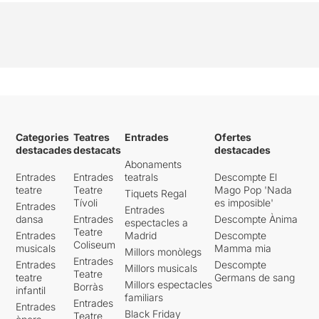
Categories
Teatres
Entrades
Ofertes
destacades
destacats
destacades
Abonaments
Entrades
Entrades
teatrals
Descompte El
teatre
Teatre
Mago Pop 'Nada
Tiquets Regal
Tívoli
es imposible'
Entrades
Entrades
dansa
Entrades
Descompte Ànima
espectacles a
Teatre
Entrades
Madrid
Descompte
Coliseum
musicals
Mamma mia
Millors monòlegs
Entrades
Entrades
Descompte
Millors musicals
Teatre
teatre
Germans de sang
Millors espectacles
Borràs
infantil
familiars
Entrades
Entrades
Black Friday
Teatre