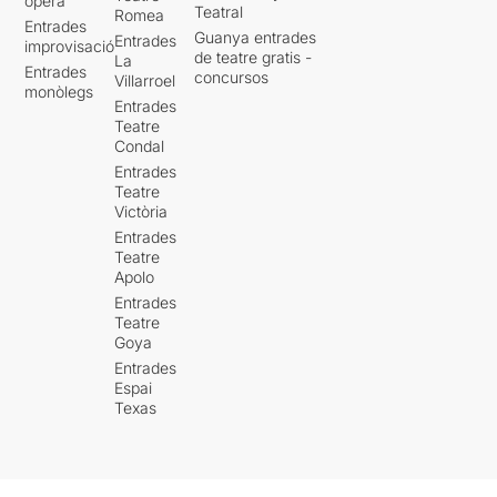
òpera
Teatral
Romea
Entrades
Guanya entrades
Entrades
improvisació
de teatre gratis -
La
Entrades
concursos
Villarroel
monòlegs
Entrades
Teatre
Condal
Entrades
Teatre
Victòria
Entrades
Teatre
Apolo
Entrades
Teatre
Goya
Entrades
Espai
Texas