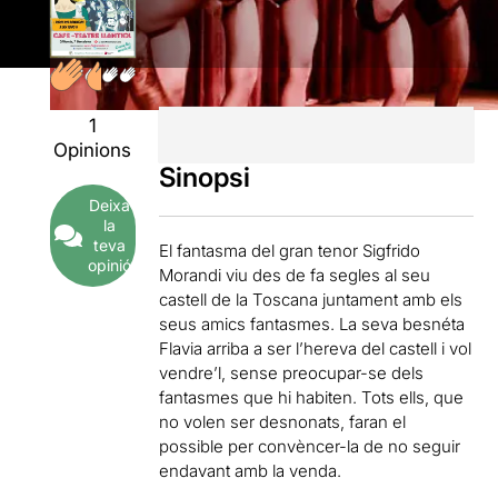
1
Opinions
Sinopsi
Deixa
la
teva
El fantasma del gran tenor Sigfrido
opinió
Morandi viu des de fa segles al seu
castell de la Toscana juntament amb els
seus amics fantasmes. La seva besnéta
Flavia arriba a ser l’hereva del castell i vol
vendre’l, sense preocupar-se dels
fantasmes que hi habiten. Tots ells, que
no volen ser desnonats, faran el
possible per convèncer-la de no seguir
endavant amb la venda.