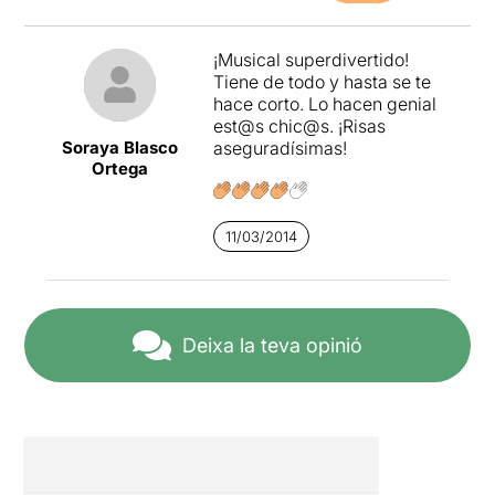
¡Musical superdivertido!
Tiene de todo y hasta se te
hace corto. Lo hacen genial
est@s chic@s. ¡Risas
Soraya Blasco
aseguradísimas!
Ortega
11/03/2014
Deixa la teva opinió