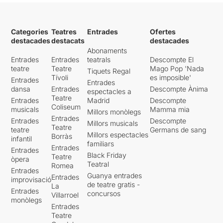
Categories
Teatres
Entrades
Ofertes
destacades
destacats
destacades
Abonaments
Entrades
Entrades
teatrals
Descompte El
teatre
Teatre
Mago Pop 'Nada
Tiquets Regal
Tívoli
es imposible'
Entrades
Entrades
dansa
Entrades
Descompte Ànima
espectacles a
Teatre
Entrades
Madrid
Descompte
Coliseum
musicals
Mamma mia
Millors monòlegs
Entrades
Entrades
Descompte
Millors musicals
Teatre
teatre
Germans de sang
Millors espectacles
Borràs
infantil
familiars
Entrades
Entrades
Black Friday
Teatre
òpera
Teatral
Romea
Entrades
Guanya entrades
Entrades
improvisació
de teatre gratis -
La
Entrades
concursos
Villarroel
monòlegs
Entrades
Teatre