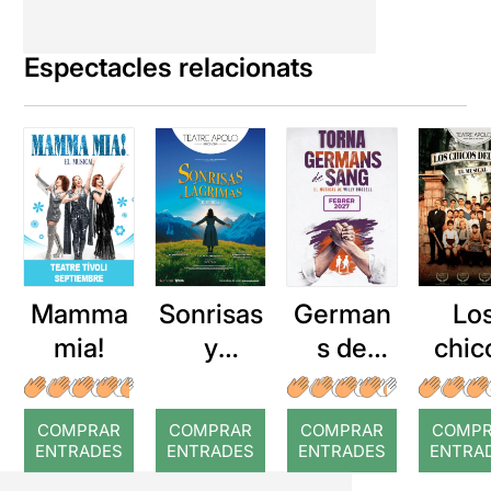
Espectacles relacionats
Mamma
Sonrisas
German
Lo
mia!
y
s de
chic
lágrimas
sang
del c
el
COMPRAR
COMPRAR
COMPRAR
COMP
musi
ENTRADES
ENTRADES
ENTRADES
ENTRA