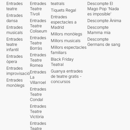
Entrades
Entrades
teatrals
Descompte El
teatre
Teatre
Mago Pop 'Nada
Tiquets Regal
Tívoli
es imposible'
Entrades
Entrades
dansa
Entrades
Descompte Ànima
espectacles a
Teatre
Entrades
Madrid
Descompte
Coliseum
musicals
Mamma mia
Millors monòlegs
Entrades
Entrades
Descompte
Millors musicals
Teatre
teatre
Germans de sang
Millors espectacles
Borràs
infantil
familiars
Entrades
Entrades
Black Friday
Teatre
òpera
Teatral
Romea
Entrades
Guanya entrades
Entrades
improvisació
de teatre gratis -
La
Entrades
concursos
Villarroel
monòlegs
Entrades
Teatre
Condal
Entrades
Teatre
Victòria
Entrades
Teatre