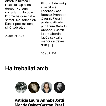
obren la mirada i
Fins al 9 de maig
l’escolta cap a les
s’instal·la al
dones. No som
Escenari Joan
conscients de com
Brossa: Pruna de
l’home ha dominat el
Queralt Riera i
sector. No només en
protagonitzada
l’àmbit professional,
per Laura Calvet i
sinó sobretot […]
Annabel Castan.
L’obra aborda
23 febrer 2024
l’abús sexual a
menors a través
d’un […]
30 abril 2021
Ha treballat amb
Patrícia
Laura
Annabel
Jordi
Mendoza
Calvet
Castan
Prat i