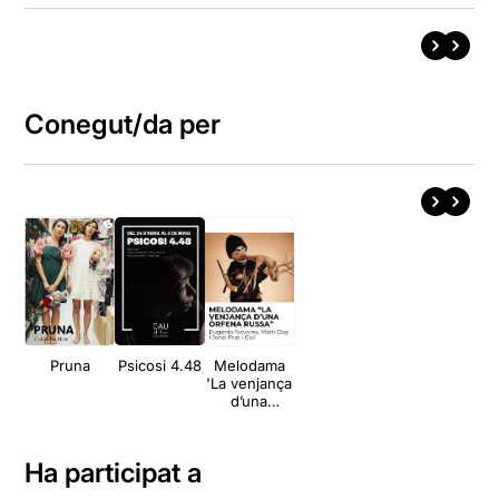
Conegut/da per
Pruna
Psicosi 4.48
Melodama
'La venjança
d’una
orfeneta
russa'
Ha participat a