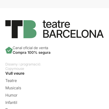
Canal oficial de venta
Compra 100% segura
Disseny i programació:
Copymouse
Vull veure
Teatre
Musicals
Humor
Infantil