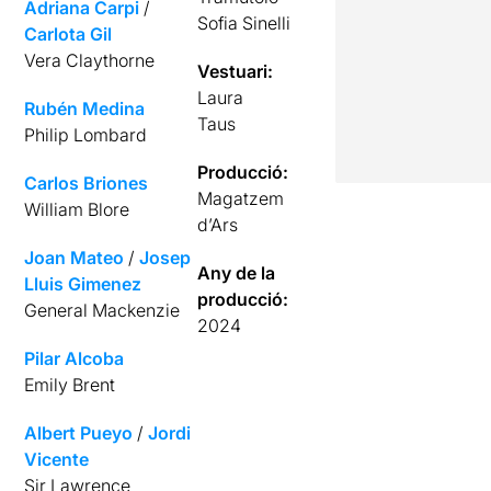
Adriana Carpi
/
Sofia Sinelli
Carlota Gil
Vera Claythorne
Vestuari:
Laura
Rubén Medina
Taus
Philip Lombard
Producció:
Carlos Briones
Magatzem
William Blore
d’Ars
Joan Mateo
/
Josep
Any de la
Lluis Gimenez
producció:
General Mackenzie
2024
Pilar Alcoba
Emily Brent
Albert Pueyo
/
Jordi
Vicente
Sir Lawrence