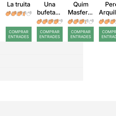
La truita
Una
Quim
Per
bufetada
Masferre
Arqui
a temps
r: Temps
: Cor
romp
COMPRAR
COMPRAR
COMPRAR
COMP
ENTRADES
ENTRADES
ENTRADES
ENTRA