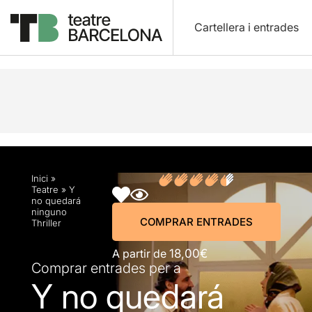
Cartellera i entrades
Descripció
Horaris
Fitxa artística
Fotos i víd
Inici
»
Teatre
»
Y
no quedará
ninguno
COMPRAR ENTRADES
Thriller
A partir de
18,00€
Comprar entrades per a
Y no quedará