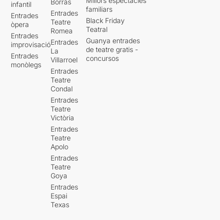
Millors espectacles
Borràs
infantil
familiars
Entrades
Entrades
Black Friday
Teatre
òpera
Teatral
Romea
Entrades
Guanya entrades
Entrades
improvisació
de teatre gratis -
La
Entrades
concursos
Villarroel
monòlegs
Entrades
Teatre
Condal
Entrades
Teatre
Victòria
Entrades
Teatre
Apolo
Entrades
Teatre
Goya
Entrades
Espai
Texas