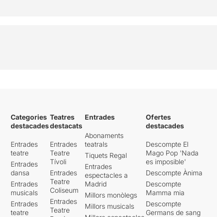
Categories
Teatres
Entrades
Ofertes
destacades
destacats
destacades
Abonaments
Entrades
Entrades
teatrals
Descompte El
teatre
Teatre
Mago Pop 'Nada
Tiquets Regal
Tívoli
es imposible'
Entrades
Entrades
dansa
Entrades
Descompte Ànima
espectacles a
Teatre
Entrades
Madrid
Descompte
Coliseum
musicals
Mamma mia
Millors monòlegs
Entrades
Entrades
Descompte
Millors musicals
Teatre
teatre
Germans de sang