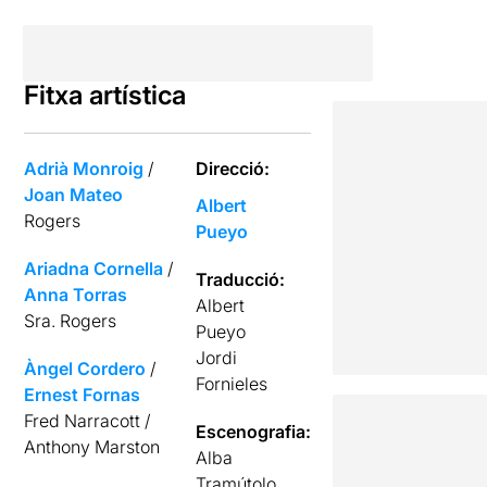
Fitxa artística
Adrià Monroig
/
Direcció:
Joan Mateo
Albert
Rogers
Pueyo
Ariadna Cornella
/
Traducció:
Anna Torras
Albert
Sra. Rogers
Pueyo
Jordi
Àngel Cordero
/
Fornieles
Ernest Fornas
Fred Narracott /
Escenografia:
Anthony Marston
Alba
Tramútolo