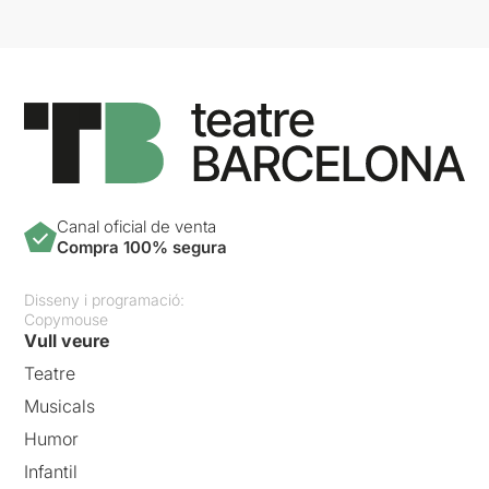
Canal oficial de venta
Compra 100% segura
Disseny i programació:
Copymouse
Vull veure
Teatre
Musicals
Humor
Infantil