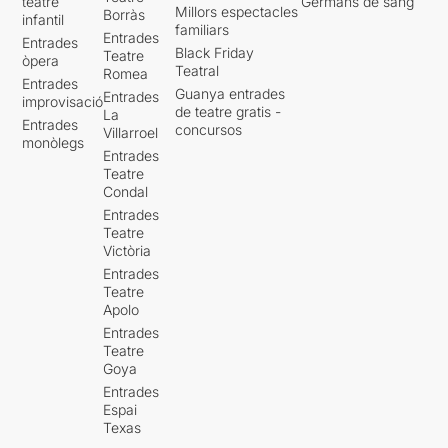
teatre
Germans de sang
Millors espectacles
Borràs
infantil
familiars
Entrades
Entrades
Black Friday
Teatre
òpera
Teatral
Romea
Entrades
Guanya entrades
Entrades
improvisació
de teatre gratis -
La
Entrades
concursos
Villarroel
monòlegs
Entrades
Teatre
Condal
Entrades
Teatre
Victòria
Entrades
Teatre
Apolo
Entrades
Teatre
Goya
Entrades
Espai
Texas