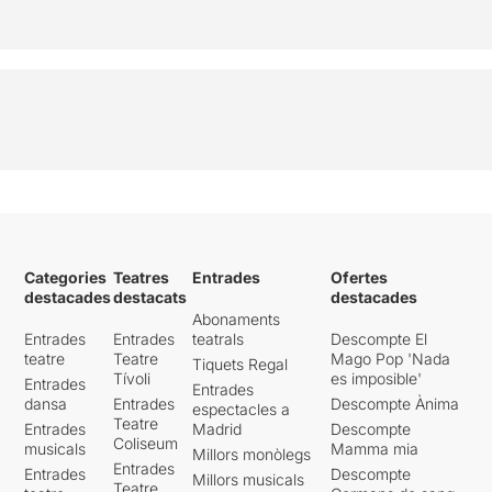
Categories
Teatres
Entrades
Ofertes
destacades
destacats
destacades
Abonaments
Entrades
Entrades
teatrals
Descompte El
teatre
Teatre
Mago Pop 'Nada
Tiquets Regal
Tívoli
es imposible'
Entrades
Entrades
dansa
Entrades
Descompte Ànima
espectacles a
Teatre
Entrades
Madrid
Descompte
Coliseum
musicals
Mamma mia
Millors monòlegs
Entrades
Entrades
Descompte
Millors musicals
Teatre