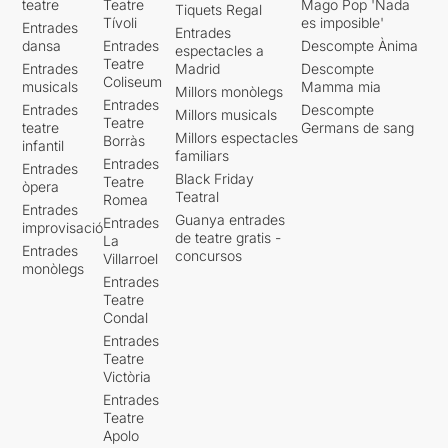
teatre
Teatre
Mago Pop 'Nada
Tiquets Regal
Tívoli
es imposible'
Entrades
Entrades
dansa
Entrades
Descompte Ànima
espectacles a
Teatre
Entrades
Madrid
Descompte
Coliseum
musicals
Mamma mia
Millors monòlegs
Entrades
Entrades
Descompte
Millors musicals
Teatre
teatre
Germans de sang
Millors espectacles
Borràs
infantil
familiars
Entrades
Entrades
Black Friday
Teatre
òpera
Teatral
Romea
Entrades
Guanya entrades
Entrades
improvisació
de teatre gratis -
La
Entrades
concursos
Villarroel
monòlegs
Entrades
Teatre
Condal
Entrades
Teatre
Victòria
Entrades
Teatre
Apolo