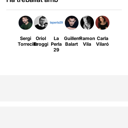
Sergi
Oriol
La
Guillem
Ramon
Carla
Wajdi
Torrecilla
Broggi
Perla
Balart
Vila
Vilaró
Mouaw
29