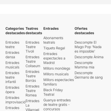
Categories
Teatres
Entrades
Ofertes
destacades
destacats
destacades
Abonaments
Entrades
Entrades
teatrals
Descompte El
teatre
Teatre
Mago Pop 'Nada
Tiquets Regal
Tívoli
es imposible'
Entrades
Entrades
dansa
Entrades
Descompte Ànima
espectacles a
Teatre
Entrades
Madrid
Descompte
Coliseum
musicals
Mamma mia
Millors monòlegs
Entrades
Entrades
Descompte
Millors musicals
Teatre
teatre
Germans de sang
Millors espectacles
Borràs
infantil
familiars
Entrades
Entrades
Black Friday
Teatre
òpera
Teatral
Romea
Entrades
Guanya entrades
Entrades
improvisació
de teatre gratis -
La
Entrades
concursos
Villarroel