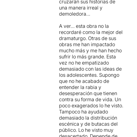
cruzarán sus historias de
mitjançant la utilització de
una manera irreal y
diferents tècniques:
demoledora…
interpretació, imatges
virtuals, audiovisuals,
A ver… esta obra no la
efectes visuals,
recordaré como la mejor del
enregistraments, efectes
dramaturgo. Otras de sus
sonors,...
obras me han impactado
mucho más y me han hecho
Sobre l’espai escènic actors
sufrir lo más grande. Esta
presencials (
Guillem Balart
,
vez no he empatizado
Sergi Torrecilla
i
Carla
demasiado con las ideas de
Vilaró
) i actors virtuals
los adolescentes. Supongo
(
Clara Segura
i
Ivan Benet
)
que no he acabado de
que comparteixen espai i
entender la rabia y
dialoguen entre ells. Tots ells
desesperación que tienen
defensen el seu paper amb
contra su forma de vida. Un
total convicció, tot i així
poco exagerados lo he visto.
m’agradaria ressaltar la
Tampoco ha ayudado
brillant interpretació de
demasiado la distribución
l’actor
Guillem Balart
en el
escénica y de butacas del
seu paper de Murdoch.
público. Lo he visto muy
desacertado. Depende de
“Assedegats” parla del desig