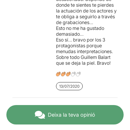
donde te sientes te pierdes
de saber, de la necessitat de
la actuación de los actores y
voler entendre, de buscar el
te obliga a seguirlo a través
sentit de la vida i el perquè
de grabaciones…
de les coses. Parla de les
Esto no me ha gustado
pors, i del dolor interior; de
demasiado…
la necessitat de sentir-se
Eso sí… bravo por los 3
viu, d’estar viu. De la ràbia,
protagonistas porque
la incomprensió, de la
menudas interpretaciones.
fragilitat de la joventut. Ens
Sobre todo Guillem Balart
parla de la intensitat dels
que se deja la piel. Bravo!
pensaments, de la
necessitat de qüestionar tot
allò que ens rodeja i de
buidar tot allò que portes
dins. Ens parla d’aquella
13/07/2020
sensació de buit interior i de
l’absurditat de l’existència.
“Assedegats” és una reflexió,
Deixa la teva opinió
sobre el pas de
l’adolescència a l’edat
adulta, una etapa