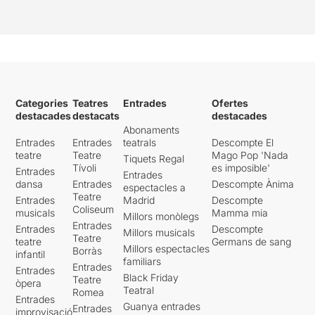
Categories
Teatres
Entrades
Ofertes
destacades
destacats
destacades
Abonaments
Entrades
Entrades
teatrals
Descompte El
teatre
Teatre
Mago Pop 'Nada
Tiquets Regal
Tívoli
es imposible'
Entrades
Entrades
dansa
Entrades
Descompte Ànima
espectacles a
Teatre
Entrades
Madrid
Descompte
Coliseum
musicals
Mamma mia
Millors monòlegs
Entrades
Entrades
Descompte
Millors musicals
Teatre
teatre
Germans de sang
Millors espectacles
Borràs
infantil
familiars
Entrades
Entrades
Black Friday
Teatre
òpera
Teatral
Romea
Entrades
Guanya entrades
Entrades
improvisació