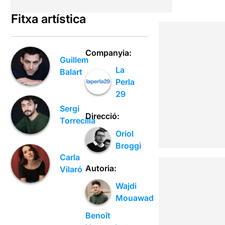
Fitxa artística
Companyia:
Guillem
La
Balart
Perla
29
Sergi
Direcció:
Torrecilla
Oriol
Broggi
Carla
Autoria:
Vilaró
Wajdi
Mouawad
Benoît