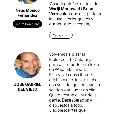
“Assedegats” és un text de
Wadji Mouawad
i
Benoit
Neus Mònico
Vermeulen
que ens parla de
Fernández
la lluita interior que es viu
durant l’adolescència,
Teatre Barcelona
centrant-se en aquella
rebel·lia interna que t’ofega i
19/07/2020
no et deixa respirar.
El text és impressionant, ple
Volvemos a pisar la
de metàfores i de caire
Biblioteca de Catalunya
filosòfic on l’espectador hi
para disfrutar de otro texto
queda enganxat des d’un
de Wajdi Mouawad.
bon començament. Es tracta
Esta vez la cosa iba de
majoritàriament de un recull
adolescentes insatisfechos
de monòlegs que de
JOSE GABRIEL
con su vida, que buscan un
vegades es converteixen en
DEL VIEJO
sentido y su lugar en ella.
diàlegs directe al públic.
Que detestan el mundo, su
gente. Desesperados y
“Assedegats” es mou entre
dispuestos a todo.
passat i present, realitat i
3 adolescentes que
ficció, humor i drama; ho fa