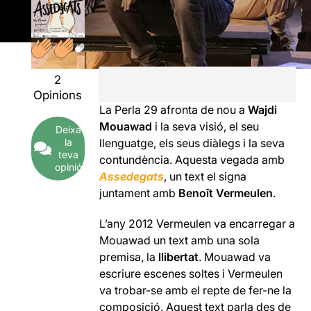
2
Opinions
La Perla 29 afronta de nou a
Wajdi
Mouawad
i la seva visió, el seu
Deixa
la
llenguatge, els seus diàlegs i la seva
teva
contundència. Aquesta vegada amb
opinió
Assedegats
, un text el signa
juntament amb
Benoît Vermeulen
.
L’any 2012 Vermeulen va encarregar a
Mouawad un text amb una sola
premisa, la
llibertat
. Mouawad va
escriure escenes soltes i Vermeulen
va trobar-se amb el repte de fer-ne la
composició. Aquest text parla des de