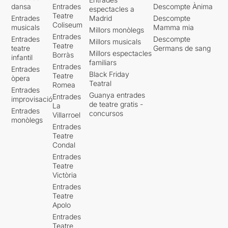
dansa
Entrades
Descompte Ànima
espectacles a
Teatre
Entrades
Madrid
Descompte
Coliseum
musicals
Mamma mia
Millors monòlegs
Entrades
Entrades
Descompte
Millors musicals
Teatre
teatre
Germans de sang
Millors espectacles
Borràs
infantil
familiars
Entrades
Entrades
Black Friday
Teatre
òpera
Teatral
Romea
Entrades
Guanya entrades
Entrades
improvisació
de teatre gratis -
La
Entrades
concursos
Villarroel
monòlegs
Entrades
Teatre
Condal
Entrades
Teatre
Victòria
Entrades
Teatre
Apolo
Entrades
Teatre