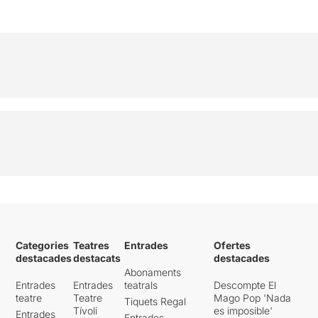
Categories
Teatres
Entrades
Ofertes
destacades
destacats
destacades
Abonaments
Entrades
Entrades
teatrals
Descompte El
teatre
Teatre
Mago Pop 'Nada
Tiquets Regal
Tívoli
es imposible'
Entrades
Entrades