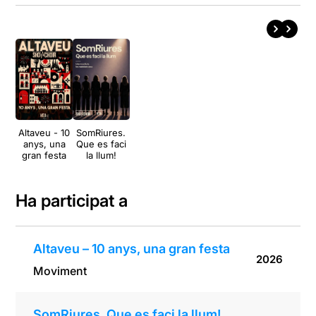
Altaveu - 10
SomRiures.
anys, una
Que es faci
gran festa
la llum!
Ha participat a
Altaveu – 10 anys, una gran festa
2026
Moviment
SomRiures. Que es faci la llum!