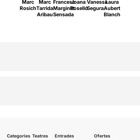
Marc
Marc
Francesc
Joana
Vanessa
Laura
Alexia
Rosich
Tarrida
Marginet
Roselló
Segura
Aubert
Pascual
S
Aribau
Sensada
Blanch
Categories
Teatres
Entrades
Ofertes