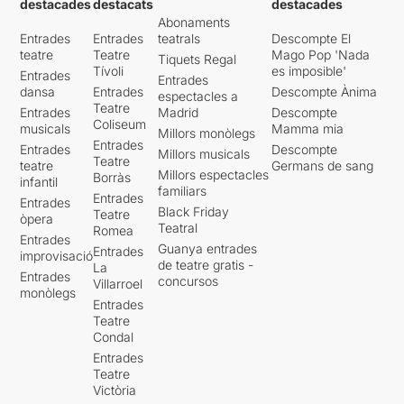
destacades
destacats
destacades
Abonaments
Entrades
Entrades
teatrals
Descompte El
teatre
Teatre
Mago Pop 'Nada
Tiquets Regal
Tívoli
es imposible'
Entrades
Entrades
dansa
Entrades
Descompte Ànima
espectacles a
Teatre
Entrades
Madrid
Descompte
Coliseum
musicals
Mamma mia
Millors monòlegs
Entrades
Entrades
Descompte
Millors musicals
Teatre
teatre
Germans de sang
Millors espectacles
Borràs
infantil
familiars
Entrades
Entrades
Black Friday
Teatre
òpera
Teatral
Romea
Entrades
Guanya entrades
Entrades
improvisació
de teatre gratis -
La
Entrades
concursos
Villarroel
monòlegs
Entrades
Teatre
Condal
Entrades
Teatre
Victòria