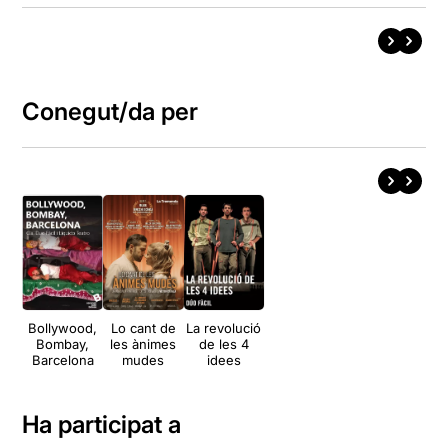
Conegut/da per
Bollywood,
Lo cant de
La revolució
Bombay,
les ànimes
de les 4
Barcelona
mudes
idees
Ha participat a