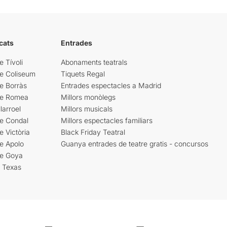
cats
Entrades
e Tívoli
Abonaments teatrals
re Coliseum
Tiquets Regal
e Borràs
Entrades espectacles a Madrid
re Romea
Millors monòlegs
larroel
Millors musicals
re Condal
Millors espectacles familiars
e Victòria
Black Friday Teatral
e Apolo
Guanya entrades de teatre gratis - concursos
re Goya
i Texas