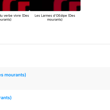
du verbe vivre (Des
Les Larmes d'OEdipe (Des
urants)
mourants)
es mourants)
rants)