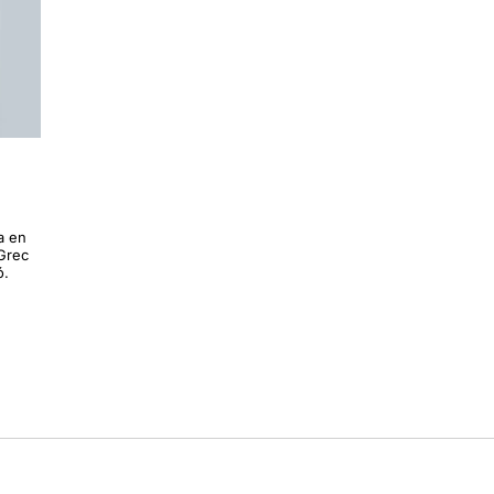
a en
 Grec
ó.