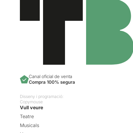
Canal oficial de venta
Compra 100% segura
Disseny i programació:
Copymouse
Vull veure
Teatre
Musicals