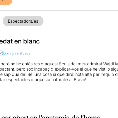
Espectadors/es
edat en blanc
Opinió verificada
però no he entès res d'aquest Seuls del meu admirat Wajdi
actant, però sóc incapaç d'explicar-vos el que he vist, o sigu
e sap que dir. Bé, una cosa sí que diré: nota alta per l'equip
ortar espectacles d'aquesta naturalesa. Bravo!
 aquesta valoració no es pot editar sense qualificar-la li pos
 els que he parlat, l'han entès i m'han dit que l'han trobat e
a cor obert en l’anatomia de l’home