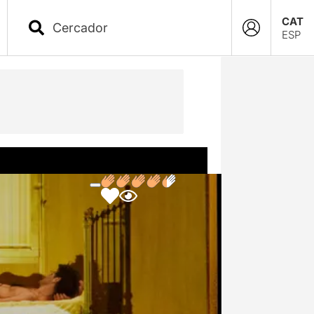
CAT
ESP