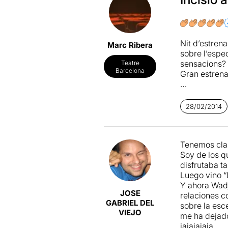
Nit d’estren
Marc Ribera
sobre l’espec
sensacions? E
Teatre
Barcelona
Gran estrena
Wajdi Moua
esgotar entr
28/02/2014
en una tessitu
Es tracta d’u
Tenemos clar
expressionist
Soy de los q
gran quantit
disfrutaba ta
Mouawad ens 
Luego vino “L
seu entorn. 
Y ahora Wadj
o per atzar.
JOSE
relaciones c
donar sentit 
GABRIEL DEL
sobre la esc
VIEJO
me ha dejado
L’autor entre
jajajajaja
quotidians qu