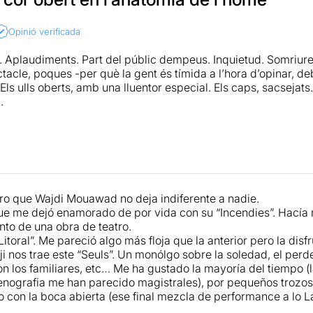
Opinió verificada
a. Aplaudiments. Part del públic dempeus. Inquietud. Somriure
tacle, poques -per què la gent és tímida a l’hora d’opinar, de
ls ulls oberts, amb una lluentor especial. Els caps, sacsejats.
.
wad
és un dramaturg ben conegut i apreciat a Barcelona. És l’
ades al Romea la temporada passada. En aquest cas, l’espect
ra ben diferent, tot i que fidel a l’estil personal, honest i poèti
n solo intimista que creix -i de quina manera- fins a convertir
o que Wajdi Mouawad no deja indiferente a nadie.
a i colpidor, ple de detalls significants (recomanable llegir 
ue me dejó enamorado de por vida con su “Incendies”. Hací
at de referències que apareixen) que serveixen a un magnífic d
nto de una obra de teatro.
descriu a través d’Harwan l’home on es troba. L’home en con
itoral”. Me pareció algo más floja que la anterior pero la disf
L’home vomitat a la vida. L’home que intenta caminar el camí q
i nos trae este “Seuls”. Un monólgo sobre la soledad, el perde
 Un camí que imposa una recerca. Una recerca que ha de concl
on los familiares, etc… Me ha gustado la mayoría del tiempo (l
a una vida (o distreure’ns durant les hores que hagin de transcó
enografia me han parecido magistrales), por pequeños trozos
 con la boca abierta (ese final mezcla de performance a lo
ga cap i cos a un exercici d’expressió i nuesa, enfrontant-se so
e, sense prescindir de l’humor (que no falti l’humor!), ens par