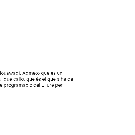
 Mouawadi. Admeto que és un
i que callo, que és el que s'ha de
 de programació del Lliure per
o la màxima per respecte dels
xtraordinària.