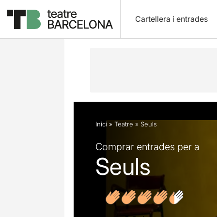
Cartellera i entrades
Descripció
Fitxa artística
Fotos i 
Inici
»
Teatre
»
Seuls
Comprar entrades per a
Seuls