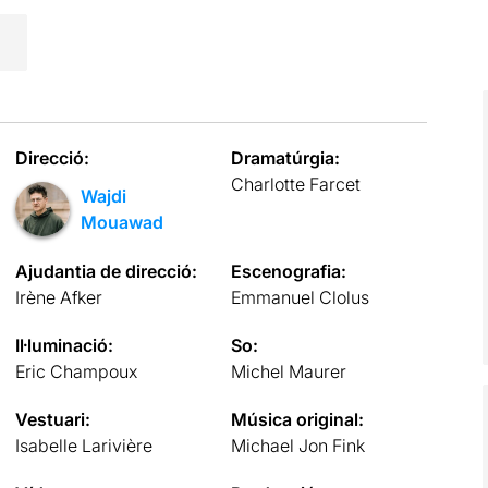
Direcció:
Dramatúrgia:
Charlotte Farcet
Wajdi
Mouawad
Ajudantia de direcció:
Escenografia:
Irène Afker
Emmanuel Clolus
Il·luminació:
So:
Eric Champoux
Michel Maurer
Vestuari:
Música original:
Isabelle Larivière
Michael Jon Fink