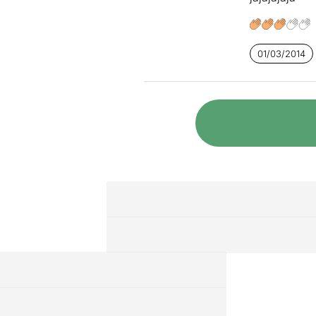
amb la seva 
l’angoixa i d
presentar-nos
01/03/2014
Un espectacl
d’aquest hom
espectacle l