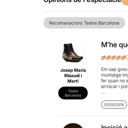
Recomanacions Teatre Barcelona
M’he qu
Em sap greu 
Josep Maria
muntatge imp
Ribaudí i
fer quan no s
Martí
arriscar i p
Teatre
Barcelona
P.S. Com que
companys amb
01/03/2014
Incisió 