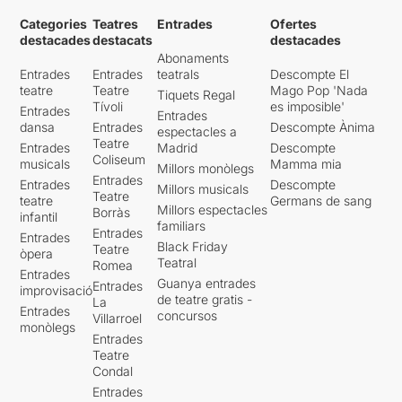
Categories
Teatres
Entrades
Ofertes
destacades
destacats
destacades
Abonaments
Entrades
Entrades
teatrals
Descompte El
teatre
Teatre
Mago Pop 'Nada
Tiquets Regal
Tívoli
es imposible'
Entrades
Entrades
dansa
Entrades
Descompte Ànima
espectacles a
Teatre
Entrades
Madrid
Descompte
Coliseum
musicals
Mamma mia
Millors monòlegs
Entrades
Entrades
Descompte
Millors musicals
Teatre
teatre
Germans de sang
Millors espectacles
Borràs
infantil
familiars
Entrades
Entrades
Black Friday
Teatre
òpera
Teatral
Romea
Entrades
Guanya entrades
Entrades
improvisació
de teatre gratis -
La
Entrades
concursos
Villarroel
monòlegs
Entrades
Teatre
Condal
Entrades