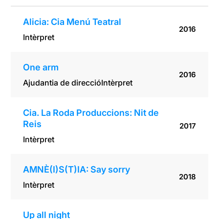
Alicia: Cia Menú Teatral
2016
Intèrpret
One arm
2016
Ajudantia de direcció
Intèrpret
Cia. La Roda Produccions: Nit de
Reis
2017
Intèrpret
AMNÈ(I)S(T)IA: Say sorry
2018
Intèrpret
Up all night