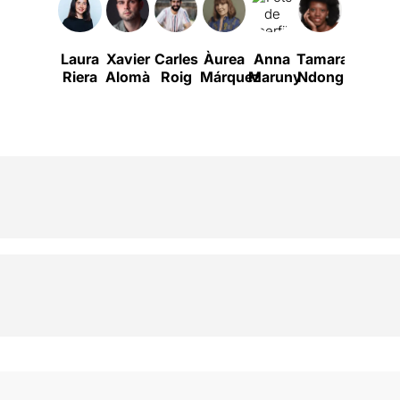
Laura
Xavier
Carles
Àurea
Anna
Tamara
Júlia
Riera
Alomà
Roig
Márquez
Maruny
Ndong
Santac
S