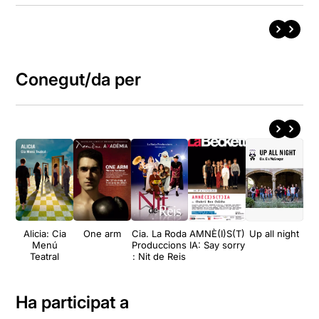
Conegut/da per
Alicia: Cia
One arm
Cia. La Roda
AMNÈ(I)S(T)
Up all night
E
Menú
Produccions
IA: Say sorry
co
Teatral
: Nit de Reis
Ha participat a