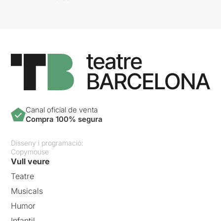
Canal oficial de venta
Compra 100% segura
Disseny i programació:
Copymouse
Vull veure
Teatre
Musicals
Humor
Infantil