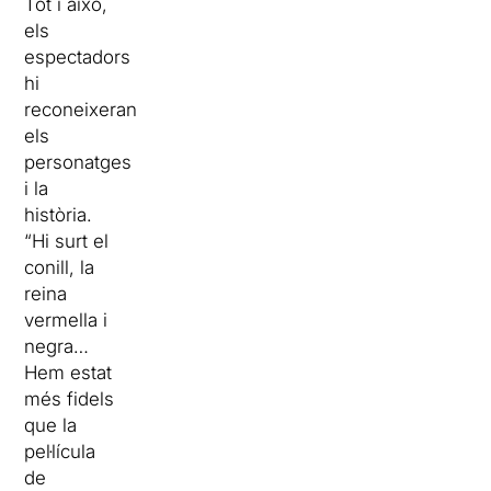
Tot i això,
els
espectadors
hi
reconeixeran
els
personatges
i la
història.
“Hi surt el
conill, la
reina
vermella i
negra…
Hem estat
més fidels
que la
pel·lícula
de