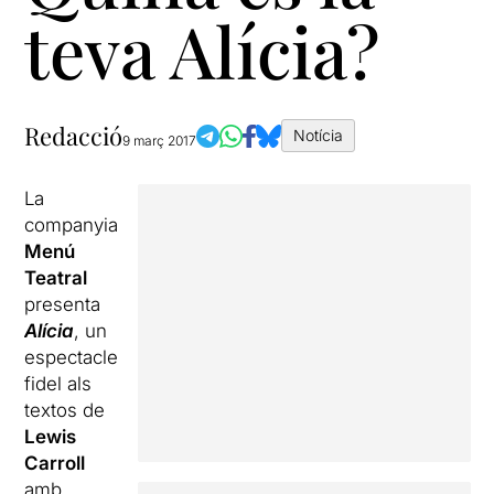
teva Alícia?
Redacció
Notícia
9 març 2017
La
companyia
Menú
Teatral
presenta
Alícia
, un
espectacle
fidel als
textos de
Lewis
Carroll
amb