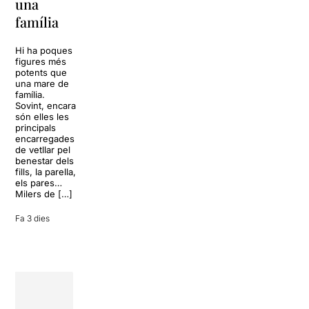
una
vida
tornarà a
família
omplir la casa
dels Von
Sol, platja,
Trapp.
còctels i un
Hi ha poques
Sonrisas y
resort
figures més
lágrimas, un
paradisíac.
potents que
dels grans
L’escenari
una mare de
clàssics de la
sembla perfecte
família.
història del
per
Sovint, encara
teatre musical,
desconnectar
són elles les
arribarà al
de la rutina,
principals
Teatre Apolo
però una
encarregades
del 17 al […]
conversa
de vetllar pel
inoportuna pot
benestar dels
27 juliol 2026
convertir unes
fills, la parella,
vacances entre
els pares…
amics en una
Milers de […]
revisió completa
de […]
Fa 3 dies
28 juliol 2026