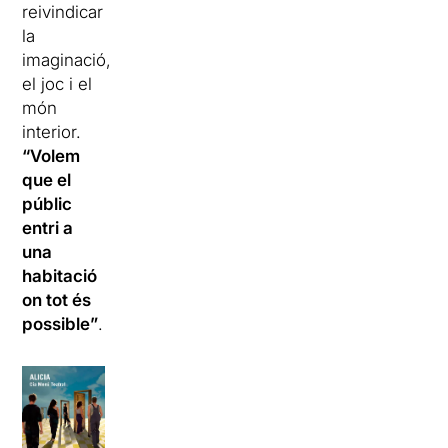
reivindicar
la
imaginació,
el joc i el
món
interior.
“Volem
que el
públic
entri a
una
habitació
on tot és
possible”
.