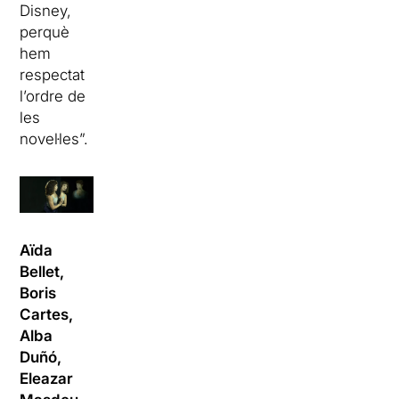
Disney,
perquè
hem
respectat
l’ordre de
les
novel·les”.
Aïda
Bellet,
Boris
Cartes,
Alba
Duñó,
Eleazar