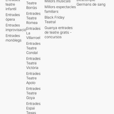
Millors musicals
Teatre
teatre
Germans de sang
Millors espectacles
Borràs
infantil
familiars
Entrades
Entrades
Black Friday
Teatre
òpera
Teatral
Romea
Entrades
Guanya entrades
Entrades
improvisació
de teatre gratis -
La
Entrades
concursos
Villarroel
monòlegs
Entrades
Teatre
Condal
Entrades
Teatre
Victòria
Entrades
Teatre
Apolo
Entrades
Teatre
Goya
Entrades
Espai
Texas