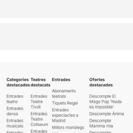
Categories
Teatres
Entrades
Ofertes
destacades
destacats
destacades
Abonaments
Entrades
Entrades
teatrals
Descompte El
teatre
Teatre
Mago Pop 'Nada
Tiquets Regal
Tívoli
es imposible'
Entrades
Entrades
dansa
Entrades
Descompte Ànima
espectacles a
Teatre
Entrades
Madrid
Descompte
Coliseum
musicals
Mamma mia
Millors monòlegs
Entrades
Entrades
Descompte