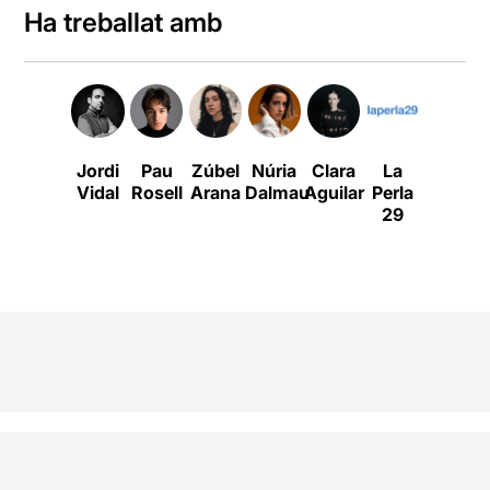
Ha treballat amb
Jordi
Pau
Zúbel
Núria
Clara
La
Joan
Vidal
Rosell
Arana
Dalmau
Aguilar
Perla
Esteve
29