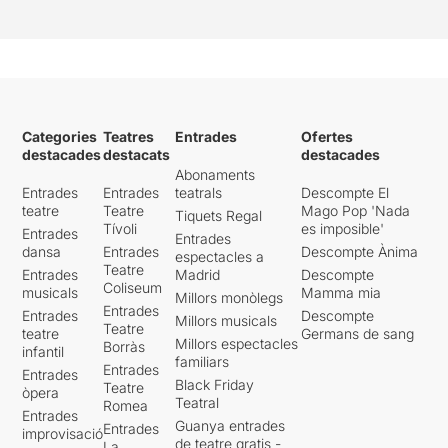
Categories
Teatres
Entrades
Ofertes
destacades
destacats
destacades
Abonaments
Entrades
Entrades
teatrals
Descompte El
teatre
Teatre
Mago Pop 'Nada
Tiquets Regal
Tívoli
es imposible'
Entrades
Entrades
dansa
Entrades
Descompte Ànima
espectacles a
Teatre
Entrades
Madrid
Descompte
Coliseum
musicals
Mamma mia
Millors monòlegs
Entrades
Entrades
Descompte
Millors musicals
Teatre
teatre
Germans de sang
Millors espectacles
Borràs
infantil
familiars
Entrades
Entrades
Black Friday
Teatre
òpera
Teatral
Romea
Entrades
Guanya entrades
Entrades
improvisació
de teatre gratis -
La