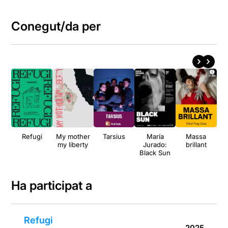
Conegut/da per
Refugi
My mother
Tarsius
María
Massa
my liberty
Jurado:
brillant
Black Sun
Ha participat a
Refugi
2025