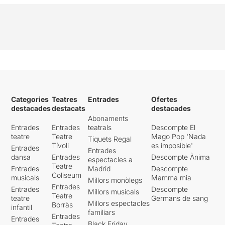
Categories
Teatres
Entrades
Ofertes
destacades
destacats
destacades
Abonaments
Entrades
Entrades
teatrals
Descompte El
teatre
Teatre
Mago Pop 'Nada
Tiquets Regal
Tívoli
es imposible'
Entrades
Entrades
dansa
Entrades
Descompte Ànima
espectacles a
Teatre
Entrades
Madrid
Descompte
Coliseum
musicals
Mamma mia
Millors monòlegs
Entrades
Entrades
Descompte
Millors musicals
Teatre
teatre
Germans de sang
Millors espectacles
Borràs
infantil
familiars
Entrades
Entrades
Black Friday