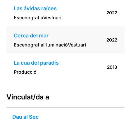
Las ávidas raíces
2022
Escenografia
Vestuari
Cerca del mar
2022
Escenografia
Il·luminació
Vestuari
La cua del paradís
2013
Producció
Vinculat/da a
Dau al Sec