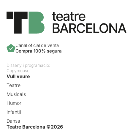
Canal oficial de venta
Compra 100% segura
Disseny i programació:
Copymouse
Vull veure
Teatre
Musicals
Humor
Infantil
Dansa
Teatre Barcelona ©2026