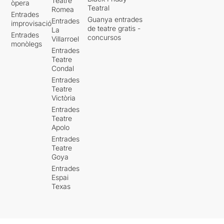
Teatre
òpera
Teatral
Romea
Entrades
Guanya entrades
Entrades
improvisació
de teatre gratis -
La
Entrades
concursos
Villarroel
monòlegs
Entrades
Teatre
Condal
Entrades
Teatre
Victòria
Entrades
Teatre
Apolo
Entrades
Teatre
Goya
Entrades
Espai
Texas