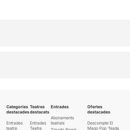
Categories
Teatres
Entrades
Ofertes
destacades
destacats
destacades
Abonaments
Entrades
Entrades
teatrals
Descompte El
teatre
Teatre
Mago Pop 'Nada
Tiquets Regal