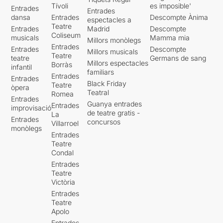
Tívoli
es imposible'
Entrades
Entrades
dansa
Entrades
Descompte Ànima
espectacles a
Teatre
Entrades
Madrid
Descompte
Coliseum
musicals
Mamma mia
Millors monòlegs
Entrades
Entrades
Descompte
Millors musicals
Teatre
teatre
Germans de sang
Millors espectacles
Borràs
infantil
familiars
Entrades
Entrades
Black Friday
Teatre
òpera
Teatral
Romea
Entrades
Guanya entrades
Entrades
improvisació
de teatre gratis -
La
Entrades
concursos
Villarroel
monòlegs
Entrades
Teatre
Condal
Entrades
Teatre
Victòria
Entrades
Teatre
Apolo
Entrades