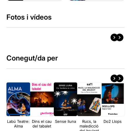
Fotos i vídeos
Conegut/da per
Labú Teatre:
Dins el cau
Sense lluna
Rucs, la
Do2 Llops
Alma
del tabalet
maledicció
d'
del bruixot