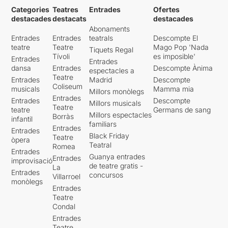
Categories
Teatres
Entrades
Ofertes
destacades
destacats
destacades
Abonaments
Entrades
Entrades
teatrals
Descompte El
teatre
Teatre
Mago Pop 'Nada
Tiquets Regal
Tívoli
es imposible'
Entrades
Entrades
dansa
Entrades
Descompte Ànima
espectacles a
Teatre
Entrades
Madrid
Descompte
Coliseum
musicals
Mamma mia
Millors monòlegs
Entrades
Entrades
Descompte
Millors musicals
Teatre
teatre
Germans de sang
Millors espectacles
Borràs
infantil
familiars
Entrades
Entrades
Black Friday
Teatre
òpera
Teatral
Romea
Entrades
Guanya entrades
Entrades
improvisació
de teatre gratis -
La
Entrades
concursos
Villarroel
monòlegs
Entrades
Teatre
Condal
Entrades
Teatre