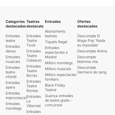
Categories
Teatres
Entrades
Ofertes
destacades
destacats
destacades
Abonaments
Entrades
Entrades
teatrals
Descompte El
teatre
Teatre
Mago Pop 'Nada
Tiquets Regal
Tívoli
es imposible'
Entrades
Entrades
dansa
Entrades
Descompte Ànima
espectacles a
Teatre
Entrades
Madrid
Descompte
Coliseum
musicals
Mamma mia
Millors monòlegs
Entrades
Entrades
Descompte
Millors musicals
Teatre
teatre
Germans de sang
Millors espectacles
Borràs
infantil
familiars
Entrades
Entrades
Black Friday
Teatre
òpera
Teatral
Romea
Entrades
Guanya entrades
Entrades
improvisació
de teatre gratis -
La
Entrades
concursos
Villarroel
monòlegs
Entrades