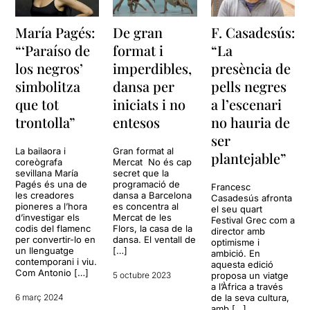
María Pagés:
De gran
F. Casadesús:
“‘Paraíso de
format i
“La
los negros’
imperdibles,
presència de
simbolitza
dansa per
pells negres
que tot
iniciats i no
a l’escenari
trontolla”
entesos
no hauria de
ser
La bailaora i
Gran format al
plantejable”
coreògrafa
Mercat No és cap
sevillana María
secret que la
Pagés és una de
programació de
Francesc
les creadores
dansa a Barcelona
Casadesús afronta
pioneres a l’hora
es concentra al
el seu quart
d’investigar els
Mercat de les
Festival Grec com a
codis del flamenc
Flors, la casa de la
director amb
per convertir-lo en
dansa. El ventall de
optimisme i
un llenguatge
[…]
ambició. En
contemporani i viu.
aquesta edició
Com Antonio […]
5 octubre 2023
proposa un viatge
a l’Àfrica a través
6 març 2024
de la seva cultura,
amb […]