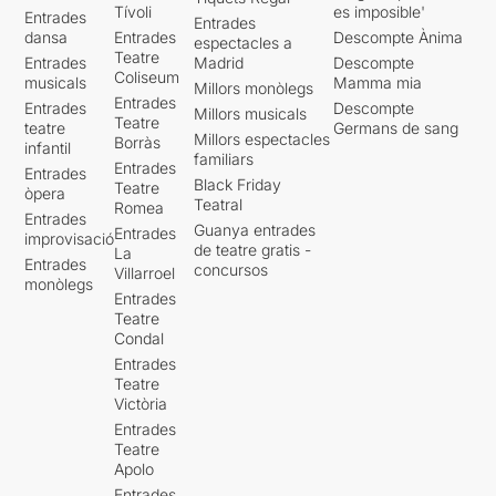
Tívoli
es imposible'
Entrades
Entrades
dansa
Entrades
Descompte Ànima
espectacles a
Teatre
Entrades
Madrid
Descompte
Coliseum
musicals
Mamma mia
Millors monòlegs
Entrades
Entrades
Descompte
Millors musicals
Teatre
teatre
Germans de sang
Millors espectacles
Borràs
infantil
familiars
Entrades
Entrades
Black Friday
Teatre
òpera
Teatral
Romea
Entrades
Guanya entrades
Entrades
improvisació
de teatre gratis -
La
Entrades
concursos
Villarroel
monòlegs
Entrades
Teatre
Condal
Entrades
Teatre
Victòria
Entrades
Teatre
Apolo
Entrades