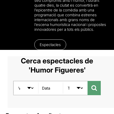
seu compromís amb l’humor, i durant
quatre dies, la ciutat es convertirà en
l’epicentre de la comèdia amb una
programació que combina estrenes
internacionals amb grans noms de
l’escena humorí­stica nacional i propostes
innovadores per a tots els públics.
Espectacles
Cerca espectacles de
'Humor Figueres'
Data