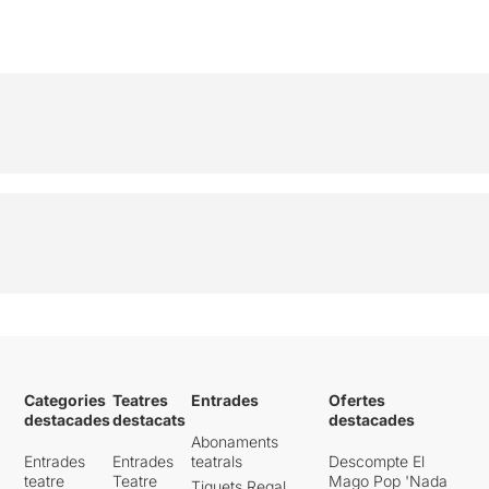
Categories
Teatres
Entrades
Ofertes
destacades
destacats
destacades
Abonaments
Entrades
Entrades
teatrals
Descompte El
teatre
Teatre
Mago Pop 'Nada
Tiquets Regal