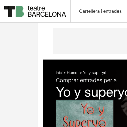
Cartellera i entrades
Descripció
Fitxa artística
Fotos i 
Inici
»
Humor
»
Yo y superyó
Comprar entrades per a
Yo y supery