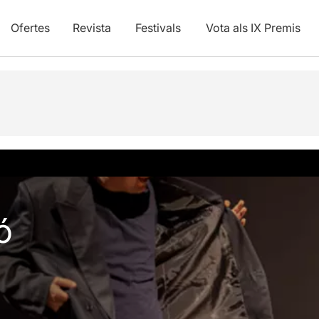
Ofertes
Revista
Festivals
Vota als IX Premis
vídeos
ó