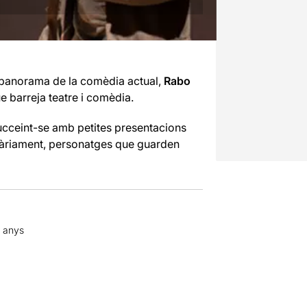
 l’panorama de la comèdia actual,
Rabo
e barreja teatre i comèdia.
ucceint-se amb petites presentacions
itàriament, personatges que guarden
3 anys