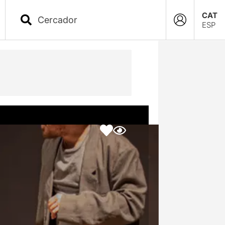
CAT
ESP