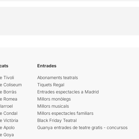
cats
Entrades
e Tívoli
Abonaments teatrals
re Coliseum
Tiquets Regal
e Borràs
Entrades espectacles a Madrid
re Romea
Millors monòlegs
larroel
Millors musicals
re Condal
Millors espectacles familiars
e Victòria
Black Friday Teatral
e Apolo
Guanya entrades de teatre gratis - concursos
re Goya