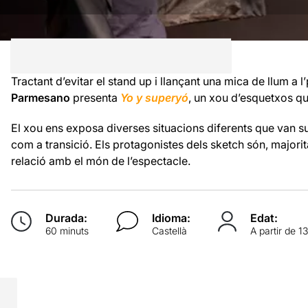
Tractant d’evitar el stand up i llançant una mica de llum a
Parmesano
presenta
Yo y superyó
, un xou d’esquetxos qu
El xou ens exposa diverses situacions diferents que van s
com a transició. Els protagonistes dels sketch són, major
relació amb el món de l’espectacle.
Durada:
Idioma:
Edat:
60 minuts
Castellà
A partir de 1