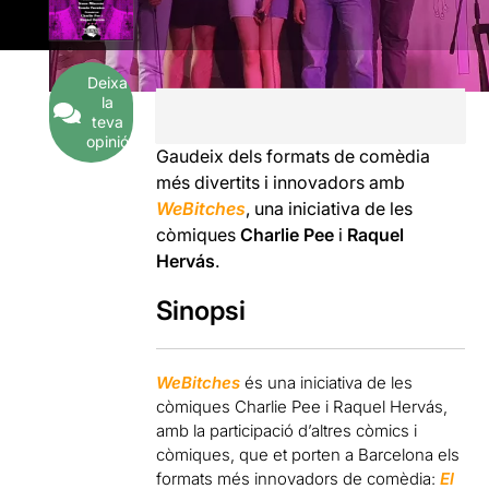
Deixa
la
teva
opinió
Gaudeix dels formats de comèdia
més divertits i innovadors amb
WeBitches
, una iniciativa de les
còmiques
Charlie Pee
i
Raquel
Hervás
.
Sinopsi
WeBitches
és una iniciativa de les
còmiques Charlie Pee i Raquel Hervás,
amb la participació d’altres còmics i
còmiques, que et porten a Barcelona els
formats més innovadors de comèdia:
El