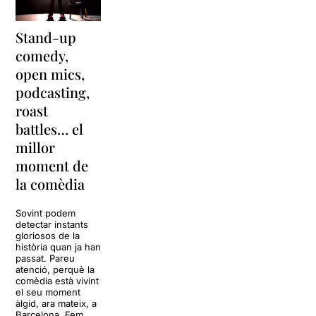
Stand-up
comedy,
open mics,
podcasting,
roast
battles… el
millor
moment de
la comèdia
Sovint podem
detectar instants
gloriosos de la
història quan ja han
passat. Pareu
atenció, perquè la
comèdia està vivint
el seu moment
àlgid, ara mateix, a
Barcelona. Fem