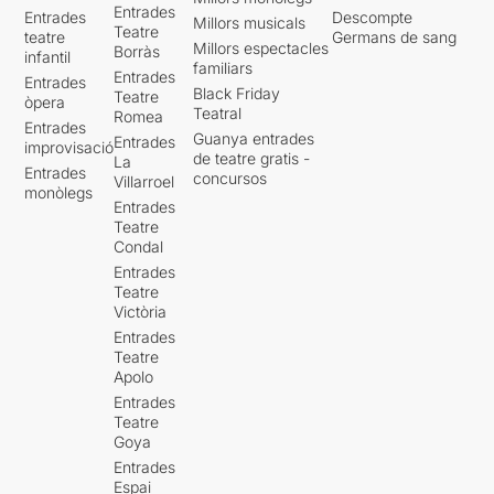
Entrades
Entrades
Descompte
Millors musicals
Teatre
teatre
Germans de sang
Millors espectacles
Borràs
infantil
familiars
Entrades
Entrades
Black Friday
Teatre
òpera
Teatral
Romea
Entrades
Guanya entrades
Entrades
improvisació
de teatre gratis -
La
Entrades
concursos
Villarroel
monòlegs
Entrades
Teatre
Condal
Entrades
Teatre
Victòria
Entrades
Teatre
Apolo
Entrades
Teatre
Goya
Entrades
Espai