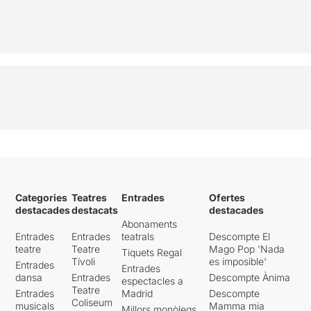
Categories
Teatres
Entrades
Ofertes
destacades
destacats
destacades
Abonaments
Entrades
Entrades
teatrals
Descompte El
teatre
Teatre
Mago Pop 'Nada
Tiquets Regal
Tívoli
es imposible'
Entrades
Entrades
dansa
Entrades
Descompte Ànima
espectacles a
Teatre
Entrades
Madrid
Descompte
Coliseum
musicals
Mamma mia
Millors monòlegs