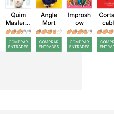
Quim
Angle
Improsh
Corta
Masferre
Mort
ow
cab
r: Temps
roj
COMPRAR
COMPRAR
COMPRAR
COMP
ENTRADES
ENTRADES
ENTRADES
ENTRA