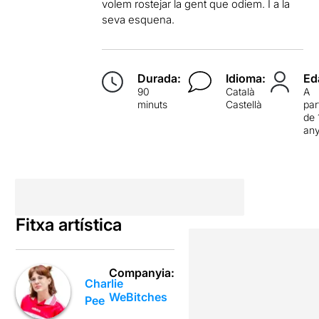
volem rostejar la gent que odiem. I a la
seva esquena.
Durada:
Idioma:
Ed
90
Català
A
minuts
Castellà
par
de 
an
Fitxa artística
Companyia:
Charlie
WeBitches
Pee