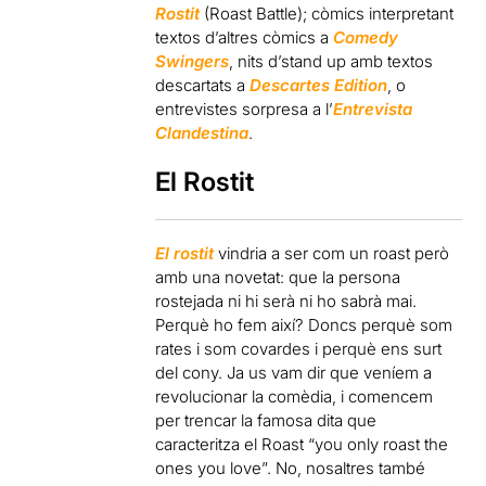
Rostit
(Roast Battle); còmics interpretant
textos d’altres còmics a
Comedy
Swingers
, nits d’stand up amb textos
descartats a
Descartes Edition
, o
entrevistes sorpresa a l’
Entrevista
Clandestina
.
El Rostit
El rostit
vindria a ser com un roast però
amb una novetat: que la persona
rostejada ni hi serà ni ho sabrà mai.
Perquè ho fem així? Doncs perquè som
rates i som covardes i perquè ens surt
del cony. Ja us vam dir que veníem a
revolucionar la comèdia, i comencem
per trencar la famosa dita que
caracteritza el Roast “you only roast the
ones you love”. No, nosaltres també