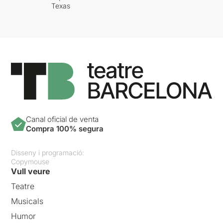
Texas
Canal oficial de venta
Compra 100% segura
Disseny i programació:
Copymouse
Vull veure
Teatre
Musicals
Humor