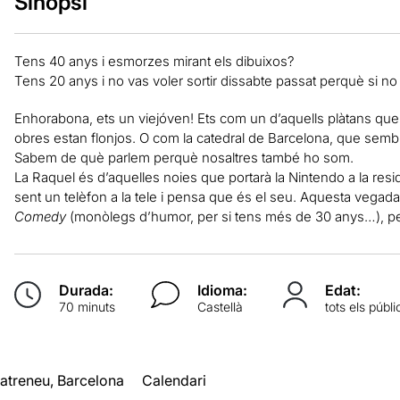
Sinopsi
Tens 40 anys i esmorzes mirant els dibuixos?
Tens 20 anys i no vas voler sortir dissabte passat perquè si n
Enhorabona, ets un viejóven! Ets com un d’aquells plàtans qu
obres estan flonjos. O com la catedral de Barcelona, que semble
Sabem de què parlem perquè nosaltres també ho som.
La Raquel és d’aquelles noies que portarà la Nintendo a la resi
sent un telèfon a la tele i pensa que és el seu. Aquesta vega
Comedy
(monòlegs d’humor, per si tens més de 30 anys…), p
Durada:
Idioma:
Edat:
70 minuts
Castellà
tots els públi
atreneu, Barcelona
Calendari