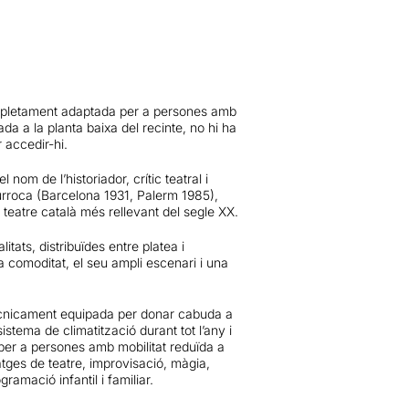
pletament adaptada per a persones amb
ada a la planta baixa del recinte, no hi ha
 accedir-hi.
l nom de l’historiador, crític teatral i
urroca (Barcelona 1931, Palerm 1985),
 teatre català més rellevant del segle XX.
tats, distribuïdes entre platea i
a comoditat, el seu ampli escenari i una
ècnicament equipada per donar cabuda a
stema de climatització durant tot l’any i
 per a persones amb mobilitat reduïda a
tges de teatre, improvisació, màgia,
amació infantil i familiar.