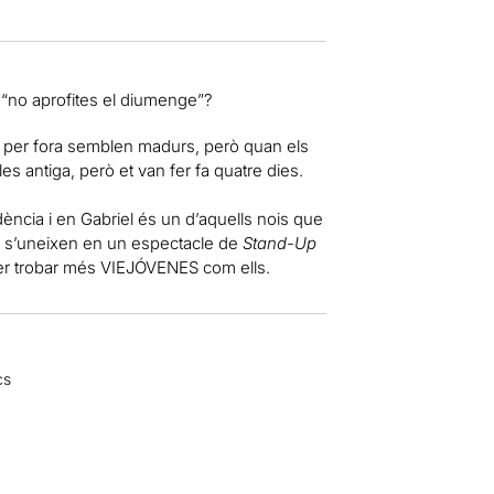
o “no aprofites el diumenge”?
e per fora semblen madurs, però quan els
s antiga, però et van fer fa quatre dies.
dència i en Gabriel és un d’aquells nois que
da s’uneixen en un espectacle de
Stand-Up
er trobar més VIEJÓVENES com ells.
cs