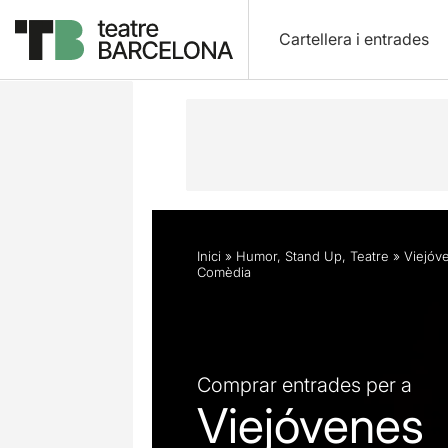
Cartellera i entrades
Descripció
Horaris
Fitxa artística
Inici
»
Humor
,
Stand Up
,
Teatre
»
Viejóv
Comèdia
Comprar entrades per a
Viejóvenes