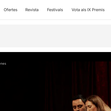
Ofertes
Revista
Festivals
Vota als IX Premis
Opinions
Info pràctica
enes