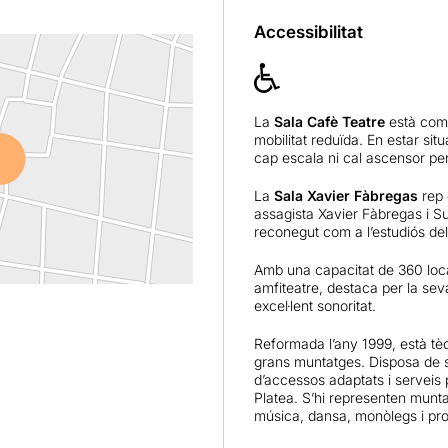
Accessibilitat
La
Sala Cafè Teatre
està com
mobilitat reduïda. En estar situ
cap escala ni cal ascensor per
La
Sala Xavier Fàbregas
rep e
assagista Xavier Fàbregas i S
reconegut com a l’estudiós del
Amb una capacitat de 360 locali
amfiteatre, destaca per la sev
excel·lent sonoritat.
Reformada l’any 1999, està t
grans muntatges. Disposa de si
d’accessos adaptats i serveis
Platea. S’hi representen munta
música, dansa, monòlegs i progr