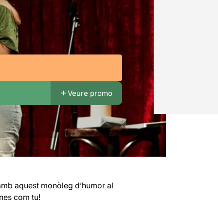
Veure promo
 amb aquest monòleg d’humor al
enes com tu!