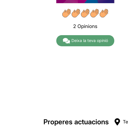
A partir de
16,00€
2 Opinions
Deixa la teva opinió
Properes actuacions
Te