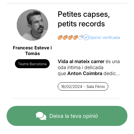
Petites capses,
petits records
Opinió verificada
Francesc Esteve i
Tomàs
Vida al mateix carrer
és una
Teatre Barcelona
oda íntima i delicada
que
Anton Coimbra
dedica
al seu oncle, una persona
amb autisme.
16/02/2024 - Sala Fènix
Si no vaig errat, fa uns anys
vaig veure el principi
d’aquest muntatge al
Festival Píndoles, era “El
Deixa la teva opinió
Tiet” d’Anton Coimbra. Ara,
aquest curt s’ha convertit en
una gran obra de teatre.