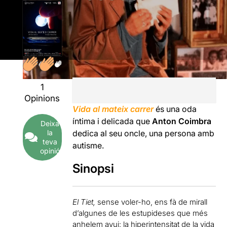
1
Opinions
Vida al mateix carrer
és una oda
íntima i delicada que
Anton Coimbra
Deixa
la
dedica al seu oncle, una persona amb
teva
autisme.
opinió
Sinopsi
El Tiet,
sense voler-ho, ens fà de mirall
d’algunes de les estupideses que més
anhelem avui: la hiperintensitat de la vida