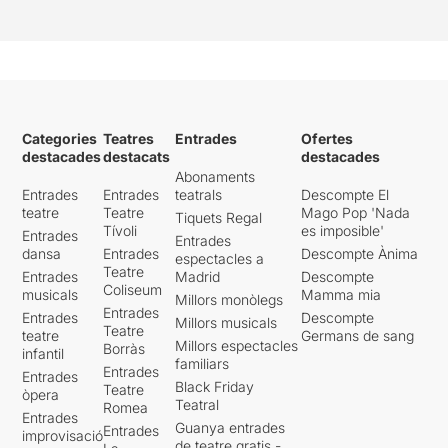
un got de llet, un objecte,…
Tot molt ben ordenat per
poder recordar tota la
felicitat que pot ser tenir un
familiar com ell. Un amor
real cap a ell.
Categories
Teatres
Entrades
Ofertes
L’oncle no viu pensant en el
destacades
destacats
destacades
futur, no viu en el present. Ell
Abonaments
viu en el passat. La seva
Entrades
Entrades
teatrals
Descompte El
aportació és una alegria
teatre
Teatre
Mago Pop 'Nada
Tiquets Regal
màgica. Pot ser repetitiu,
Tívoli
es imposible'
Entrades
però és alegria que relaxa i
Entrades
dansa
Entrades
Descompte Ànima
espectacles a
aporta molt més que altra
Teatre
Entrades
Madrid
Descompte
gent.
Coliseum
musicals
Mamma mia
Millors monòlegs
Entrades
Entrades
Descompte
Podeu veure la resta de
la
Millors musicals
Teatre
teatre
Germans de sang
meva opinió al següent
Millors espectacles
Borràs
infantil
enllaç
familiars
Entrades
Entrades
Black Friday
Teatre
òpera
Teatral
Romea
Entrades
Guanya entrades
Entrades
improvisació
de teatre gratis -