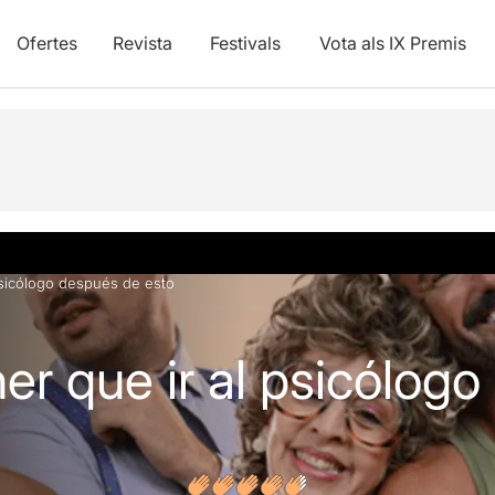
Ofertes
Revista
Festivals
Vota als IX Premis
vídeos
Opinions
psicólogo después de esto
er que ir al psicólog