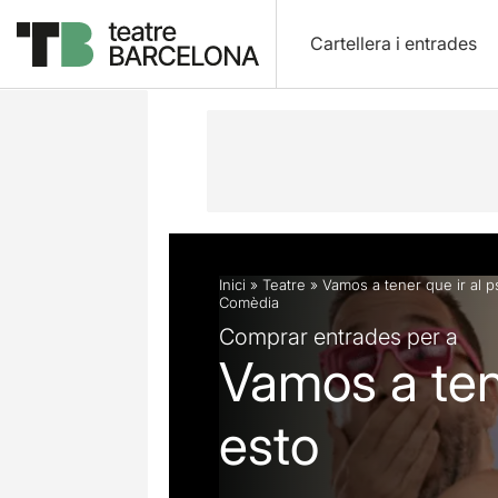
Cartellera i entrades
Descripció
Fitxa artística
Fotos i 
Inici
»
Teatre
»
Vamos a tener que ir al 
Comèdia
Comprar entrades per a
Vamos a ten
esto