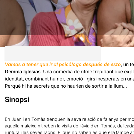
Vamos a tener que ir al psicólogo después de esto
, un t
Gemma Iglesias
. Una comèdia de ritme trepidant que explora
identitat, combinant humor, emoció i girs inesperats en un
Perquè hi ha secrets que no haurien de sortir a la llum…
Sinopsi
En Juan i en Tomàs trenquen la seva relació de fa anys per mo
aquella mateixa nit reben la visita de l’àvia d’en Tomàs, delicada
ruptura i les seves raons. El que no saben és que ella també a