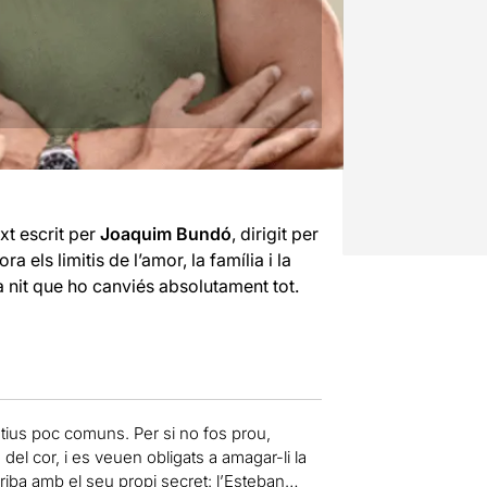
ext escrit per
Joaquim Bundó
, dirigit per
 els limitis de l’amor, la família i la
a nit que ho canviés absolutament tot.
tius poc comuns. Per si no fos prou,
 del cor, i es veuen obligats a amagar-li la
rriba amb el seu propi secret: l’Esteban…