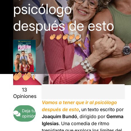
psicólogo
después de esto
13
Opiniones
Vamos a tener que ir al psicólogo
después de esto
, un texto escrito por
Deja tu
opinión
Joaquim Bundó
, dirigido por
Gemma
Iglesias
. Una comedia de ritmo
trepidante que explora los limites del