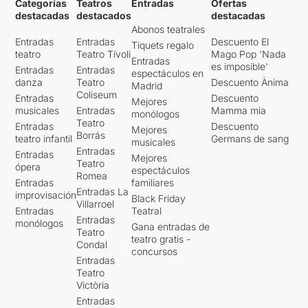
Categorías
Teatros
Entradas
Ofertas
destacadas
destacados
destacadas
Abonos teatrales
Entradas
Entradas
Descuento El
Tiquets regalo
teatro
Teatro Tívoli
Mago Pop 'Nada
Entradas
es imposible'
Entradas
Entradas
espectáculos en
danza
Teatro
Descuento Ànima
Madrid
Coliseum
Entradas
Descuento
Mejores
musicales
Entradas
Mamma mia
monólogos
Teatro
Entradas
Descuento
Mejores
Borrás
teatro infantil
Germans de sang
musicales
Entradas
Entradas
Mejores
Teatro
ópera
espectáculos
Romea
Entradas
familiares
Entradas La
improvisación
Black Friday
Villarroel
Entradas
Teatral
Entradas
monólogos
Gana entradas de
Teatro
teatro gratis -
Condal
concursos
Entradas
Teatro
Victòria
Entradas