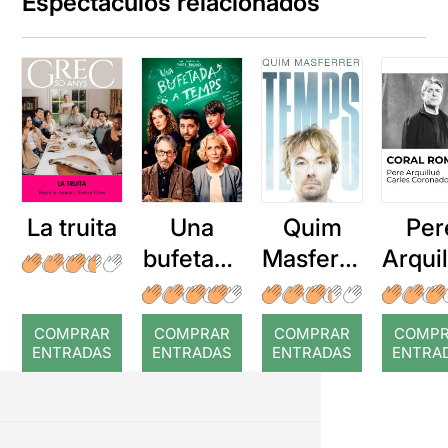
Espectáculos relacionados
La truita
Una
Quim
Per
bufetada
Masferre
Arqui
a temps
r: Temps
: Cor
romp
COMPRAR
COMPRAR
COMPRAR
COMP
ENTRADAS
ENTRADAS
ENTRADAS
ENTRA