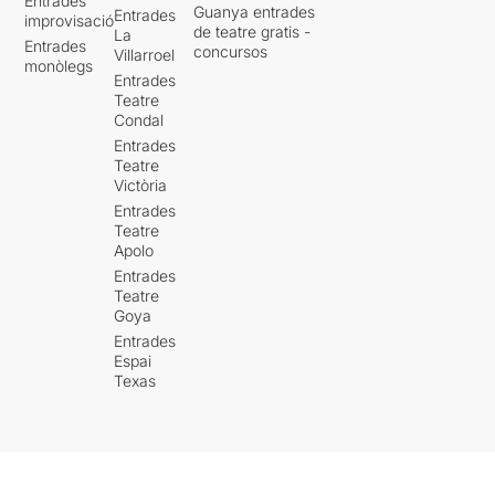
Entrades
que es podria traduir com el
Guanya entrades
Entrades
improvisació
rostre sinistre, misteriós, de
de teatre gratis -
La
Entrades
concursos
què és familiar),
es
Villarroel
monòlegs
qüestiona on queda l'ètica i
Entrades
la intimitat d'aquestes
Teatre
representacions que s'han
Condal
convertit en art i són
Entrades
permeses
, representacions
Teatre
que són qüestionades i
Victòria
prohibides en la nostra
Entrades
quotidianitat.
Teatre
Apolo
Una peça que ha partit de
Entrades
l'estudi de la representació
Teatre
Goya
de la nuesa femenina en la
història de l'art
. Basant-se
Entrades
Espai
en l'art de la història
Texas
moderna, on
a partir de
l'"Origen del món"
de Courbet
, es representa la
nuesa femenina sense
necessitat de cap pretext