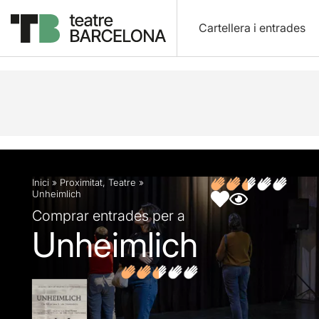
Cartellera i entrades
Descripció
Fitxa artística
Fotos i vídeos
Opin
Inici
»
Proximitat
,
Teatre
»
Unheimlich
Comprar entrades per a
Unheimlich