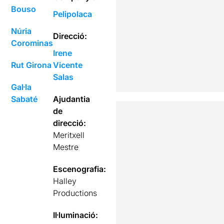
Bouso
Pelipolaca
Núria
Direcció:
Corominas
Irene
Rut Girona
Vicente
Salas
Gal·la
Sabaté
Ajudantia
de
direcció:
Meritxell
Mestre
Escenografia:
Halley
Productions
Il·luminació: