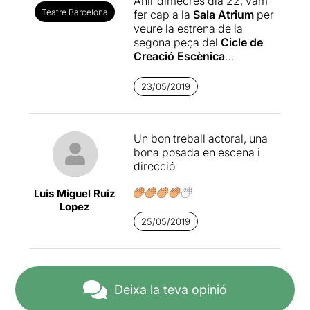
Ahir dimecres dia 22, vam
Teatre Barcelona
fer cap a la
Sala Atrium
per
veure la estrena de la
segona peça del
Cicle de
Creació Escènica
DespertaLab 2019
, impulsat
per la Nau Ivanow i la
23/05/2019
mateixa Sala Atrium. Un
cicle creat per donar suport
a la creació, producció,
Un bon treball actoral, una
difusió i exhibició de dos
bona posada en escena i
espectacles de joves
direcció
companyies nacionals i una
d’internacional.
Luis Miguel Ruiz
Lopez
Aquesta cinquena edició del
Cicle, consta de quatre
25/05/2019
espectacles: "
Excalibur i
altres històries d'animals
morts"
de la companyia
mallorquina Hermanos Picoh
Deixa la teva opinió
ueso, "
Unheimlich
" amb la
unió de