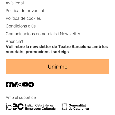
Avís legal
alentida
on la il·luminació de
Joana Serra
i el so de
Sofía
Política de privacitat
Martori
juguen un paper
Política de cookies
important i condueixen la
nostra mirada.
El potent
Condicions d’ús
vestuari enfunda a les
Comunicacions comercials i Newsletter
intèrprets
, amb unes malles
de color carn on es dibuixa
Anuncia’t
el cos nu amb traços
Vull rebre la newsletter de Teatre Barcelona amb les
gruixuts i els hi dóna llibertat
novetats, promocions i sorteigs
de moviments.
Una proposta valenta i
Unir-me
arriscada
, que segurament
està
molt allunyada dels
paràmetres del cercle
habitual de teatre comercial
que se'ns ofereix a la nostra
ciutat;
una peça sense text
,
Amb el suport de
molt visual, que es recolza
en el llenguatge del cos, en
les mirades, en el gest i la