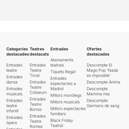
paraules.
Les mirades
encreuades, els gestos ho
diuen tot
. La direcció de la
peça és d'
Irene Vicente Sal
as
.
I del món de l'espectador
que visiona l'obra d'art
Categories
Teatres
Entrades
Ofertes
exposada,
ens transporten
destacades
destacats
destacades
al món de les models que
Abonaments
han de restar immòbils
Entrades
Entrades
teatrals
Descompte El
hores i hores
, en postures
teatre
Teatre
Mago Pop 'Nada
Tiquets Regal
sovint impossibles, perquè
Tívoli
es imposible'
Entrades
Entrades
el pintor o escultor
dansa
Entrades
Descompte Ànima
espectacles a
aconsegueixi el resultat
Teatre
Entrades
Madrid
Descompte
desitjat, plasmar a la seva
Coliseum
musicals
Mamma mia
Millors monòlegs
obra la bellesa d'un nu,
Entrades
Entrades
Descompte
Millors musicals
convertint-la en mercaderia,
Teatre
teatre
Germans de sang
en objecte de desig per un
Millors espectacles
Borràs
infantil
familiars
públic determinat.
Entrades
Entrades
Black Friday
Teatre
òpera
A UNHEIMLICH (paraula
Teatral
Romea