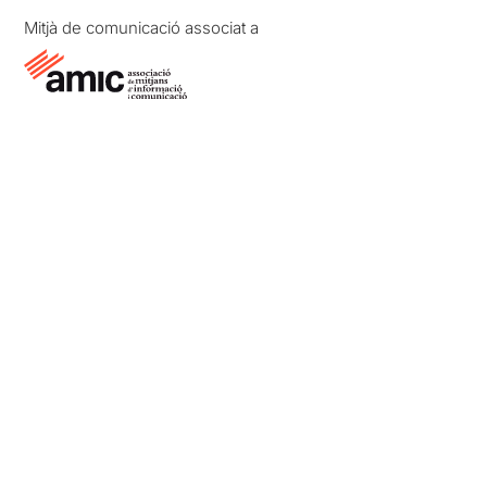
mímica dels intèrprets.
Mitjà de comunicació associat a
Hem de reconèixer que
desconeixíem exactament
que anàvem a veure, i que
assistíem a l'estrena perquè
confiem plenament en la
Sala Atrium que molt poques
vegades ens ha deixat
indiferents.
Ens costa
valorar com ho fem
habitualment
, ja que encara
que
la proposta ens ha
interessat força
,
precisament per ser diferent
de tot el que hem vist fina
ara, ....
reconeixem que no
és el tipus de teatre que
més ens apassiona
, perquè
preferim les obres de text.
En acabar la representació
hem aplaudit força
(quan no