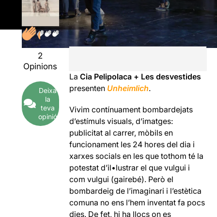
2
Opinions
La
Cia Pelipolaca + Les desvestides
presenten
Unheimlich
.
Deixa
la
teva
Vivim contínuament bombardejats
opinió
d’estímuls visuals, d’imatges:
publicitat al carrer, mòbils en
funcionament les 24 hores del dia i
xarxes socials en les que tothom té la
potestat d’il•lustrar el que vulgui i
com vulgui (gairebé). Però el
bombardeig de l’imaginari i l’estètica
comuna no ens l’hem inventat fa pocs
dies. De fet, hi ha llocs on es