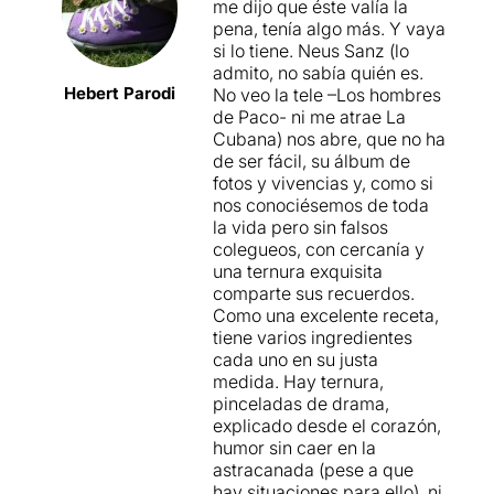
me dijo que éste valía la
pena, tenía algo más. Y vaya
si lo tiene. Neus Sanz (lo
admito, no sabía quién es.
Hebert Parodi
No veo la tele –Los hombres
de Paco- ni me atrae La
Cubana) nos abre, que no ha
de ser fácil, su álbum de
fotos y vivencias y, como si
nos conociésemos de toda
la vida pero sin falsos
colegueos, con cercanía y
una ternura exquisita
comparte sus recuerdos.
Como una excelente receta,
tiene varios ingredientes
cada uno en su justa
medida. Hay ternura,
pinceladas de drama,
explicado desde el corazón,
humor sin caer en la
astracanada (pese a que
hay situaciones para ello), ni