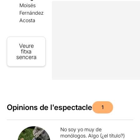
Moisés
Fernández
Acosta
Veure
fitxa
sencera
Opinions de l'espectacle
1
No soy yo muy de
monólogos. Algo (¿el título?)