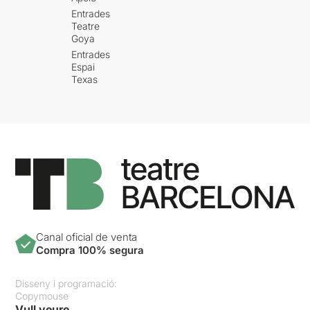
Entrades
Teatre
Goya
Entrades
Espai
Texas
Canal oficial de venta
Compra 100% segura
Disseny i programació:
Copymouse
Vull veure