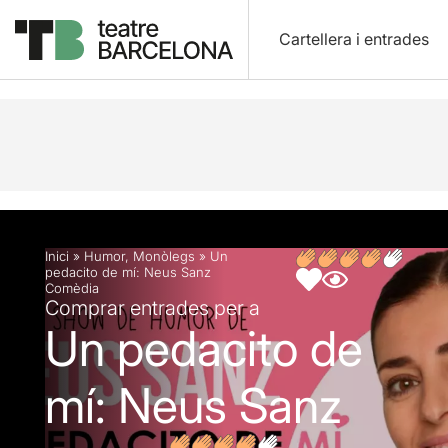
Cartellera i entrades
Descripció
Fitxa artística
Opinions
Inici
»
Humor
,
Monòlegs
»
Un
pedacito de mí: Neus Sanz
Comèdia
Comprar entrades per a
Un pedacito de
mí: Neus Sanz