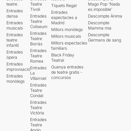
teatre
Teatre
Mago Pop 'Nada
Tiquets Regal
Tívoli
es imposible'
Entrades
Entrades
dansa
Entrades
Descompte Ànima
espectacles a
Teatre
Entrades
Madrid
Descompte
Coliseum
musicals
Mamma mia
Millors monòlegs
Entrades
Entrades
Descompte
Millors musicals
Teatre
teatre
Germans de sang
Millors espectacles
Borràs
infantil
familiars
Entrades
Entrades
Black Friday
Teatre
òpera
Teatral
Romea
Entrades
Guanya entrades
Entrades
improvisació
de teatre gratis -
La
Entrades
concursos
Villarroel
monòlegs
Entrades
Teatre
Condal
Entrades
Teatre
Victòria
Entrades
Teatre
Apolo