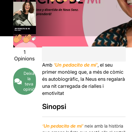
1
Opinions
Amb
‘Un pedacito de mí’
, el seu
primer monòleg que, a més de còmic
Deixa
la
és autobiogràfic, la Neus ens regalarà
teva
una nit carregada de rialles i
opinió
emotivitat
Sinopsi
‘Un pedacito de mí’
neix amb la història