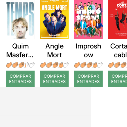
Quim
Angle
Improsh
Corta
Masferre
Mort
ow
cab
r: Temps
roj
COMPRAR
COMPRAR
COMPRAR
COMP
ENTRADES
ENTRADES
ENTRADES
ENTRA