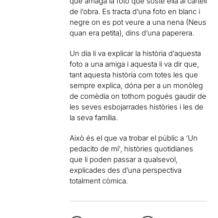
que amaga la foto que sosté ella al cartell
de l’obra. Es tracta d’una foto en blanc i
negre on es pot veure a una nena (Neus
quan era petita), dins d’una paperera.
Un dia li va explicar la història d’aquesta
foto a una amiga i aquesta li va dir que,
tant aquesta història com totes les que
sempre explica, dóna per a un monòleg
de comèdia on tothom pogués gaudir de
les seves esbojarrades històries i les de
la seva família.
Això és el que va trobar el públic a ‘Un
pedacito de mí’, històries quotidianes
que li poden passar a qualsevol,
explicades des d’una perspectiva
totalment còmica.