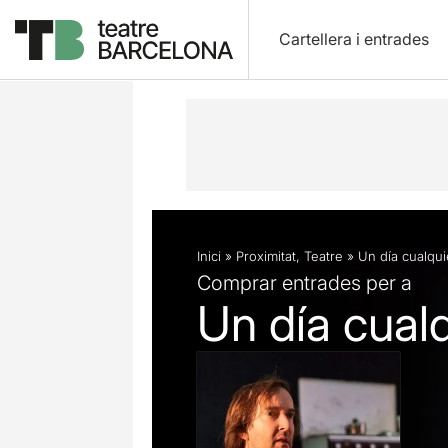
Cartellera i entrades
Descripció
Fitxa artística
Fotos i 
Inici
»
Proximitat
,
Teatre
»
Un día cualqui
Comprar entrades per a
Un día cual