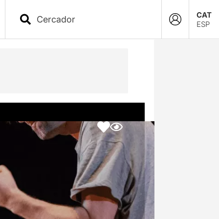
CAT
ESP