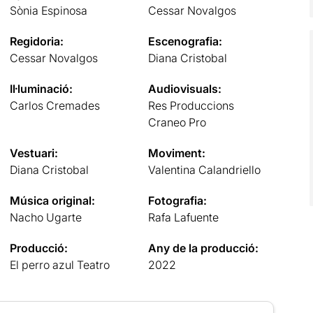
Sònia Espinosa
Cessar Novalgos
Regidoria:
Escenografia:
Cessar Novalgos
Diana Cristobal
Il·luminació:
Audiovisuals:
Carlos Cremades
Res Produccions
Craneo Pro
Vestuari:
Moviment:
Diana Cristobal
Valentina Calandriello
Música original:
Fotografia:
Nacho Ugarte
Rafa Lafuente
Producció:
Any de la producció:
El perro azul Teatro
2022