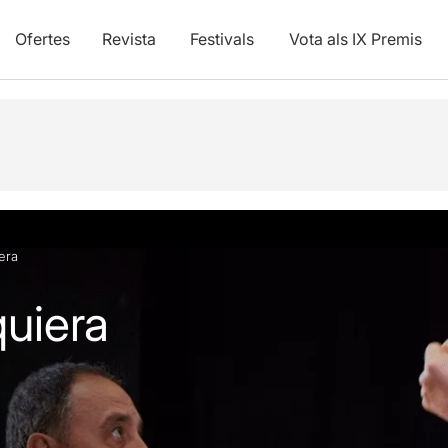
Ofertes
Revista
Festivals
Vota als IX Premis
vídeos
Articles
era
quiera