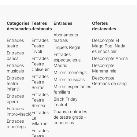
Categories
Teatres
Entrades
Ofertes
destacades
destacats
destacades
Abonaments
Entrades
Entrades
teatrals
Descompte El
teatre
Teatre
Mago Pop 'Nada
Tiquets Regal
Tívoli
es imposible'
Entrades
Entrades
dansa
Entrades
Descompte Ànima
espectacles a
Teatre
Entrades
Madrid
Descompte
Coliseum
musicals
Mamma mia
Millors monòlegs
Entrades
Entrades
Descompte
Millors musicals
Teatre
teatre
Germans de sang
Millors espectacles
Borràs
infantil
familiars
Entrades
Entrades
Black Friday
Teatre
òpera
Teatral
Romea
Entrades
Guanya entrades
Entrades
improvisació
de teatre gratis -
La
Entrades
concursos
Villarroel
monòlegs
Entrades
Teatre