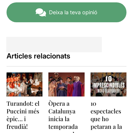
Deixa la teva opinió
Articles relacionats
Turandot: el
Òpera a
10
Puccini més
Catalunya
espectacles
èpic… i
inicia la
que ho
freudià!
temporada
petaran a la