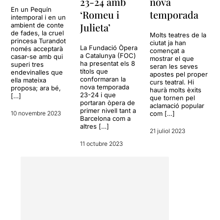
23-24 amb
nova
En un Pequín
‘Romeu i
temporada
intemporal i en un
Julieta’
ambient de conte
de fades, la cruel
Molts teatres de la
princesa Turandot
ciutat ja han
La Fundació Òpera
només acceptarà
començat a
a Catalunya (FOC)
casar-se amb qui
mostrar el que
ha presentat els 8
superi tres
seran les seves
títols que
endevinalles que
apostes pel proper
conformaran la
ella mateixa
curs teatral. Hi
nova temporada
proposa; ara bé,
haurà molts èxits
23-24 i que
[…]
que tornen pel
portaran òpera de
aclamació popular
primer nivell tant a
10 novembre 2023
com […]
Barcelona com a
altres […]
21 juliol 2023
11 octubre 2023