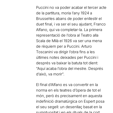
Puccini no va poder acabar el tercer acte
de la partitura, moria l’any 1924 a
Brussel·les abans de poder enllestir el
duet final, i va ser el seu ajudant, Franco
Alfano, qui va completar-la. La primera
representació de l’obra al Teatro alla
Scala de Milà el 1926 va ser una mena
de rèquiem per a Puccini. Arturo
Toscanini va dirigir l’obra fins a les
últimes notes deixades per Puccini i
després va baixar la batuta tot dient:
“Aquí acaba l’obra del mestre. Després
d’això, va morir”.
El final d’Alfano es va convertir en la
norma en els teatres d’òpera de tot el
món, però és precisament en aquesta
indefinició dramatúrgica on Espert posa
el seu segell: un desenllaç basat en la
sumptuositat i en els rituals de la cort