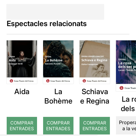
Espectacles relacionats
Aida
La
Schiava
La r
Bohème
e Regina
dels
pèt
Proper
COMPRAR
COMPRAR
COMPRAR
a la 
ENTRADES
ENTRADES
ENTRADES