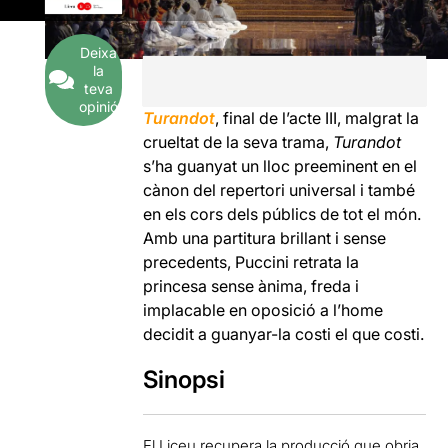
Deixa
la
teva
opinió
Turandot
, final de l’acte III, malgrat la
crueltat de la seva trama,
Turandot
s’ha guanyat un lloc preeminent en el
cànon del repertori universal i també
en els cors dels públics de tot el món.
Amb una partitura brillant i sense
precedents, Puccini retrata la
princesa sense ànima, freda i
implacable en oposició a l’home
decidit a guanyar-la costi el que costi.
Sinopsi
El Liceu recupera la producció que obria