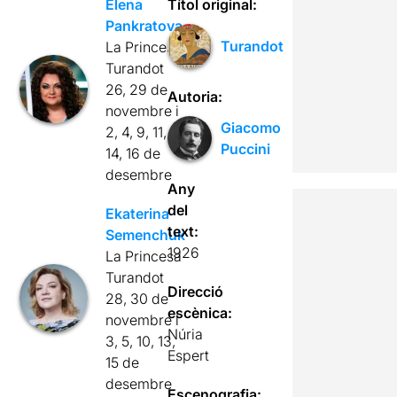
Elena
Títol original:
Pankratova
Turandot
La Princesa
Turandot
26, 29 de
Autoria:
novembre i
Giacomo
2, 4, 9, 11,
Puccini
14, 16 de
desembre
Any
del
Ekaterina
text:
Semenchuk
1926
La Princesa
Turandot
Direcció
28, 30 de
escènica:
novembre i
Núria
3, 5, 10, 13,
Espert
15 de
desembre
Escenografia: