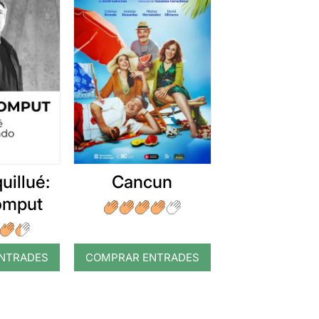
uillué:
Cancun
romput
NTRADES
COMPRAR ENTRADES