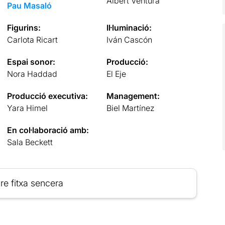
Albert Ventura
Pau Masaló
Figurins:
Il·luminació:
Carlota Ricart
Iván Cascón
Espai sonor:
Producció:
Nora Haddad
El Eje
Producció executiva:
Management:
Yara Himel
Biel Martínez
En col·laboració amb:
Sala Beckett
re fitxa sencera