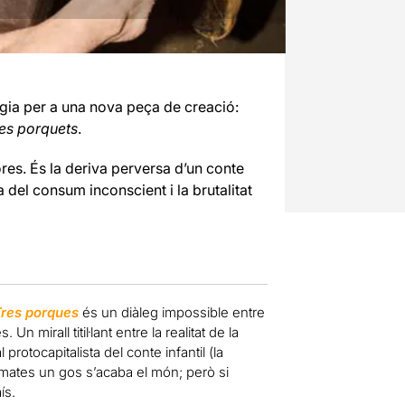
gia per a una nova peça de creació:
res porquets
.
ores. És la deriva perversa d’un conte
a del consum inconscient i la brutalitat
res porques
és un diàleg impossible entre
 mirall titil·lant entre la realitat de la
protocapitalista del conte infantil (la
i mates un gos s’acaba el món; però si
ís.