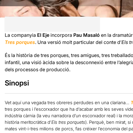
La companyia
El Eje
incorpora
Pau Masaló
en la dramatúr
Tres porques
. Una versió molt particular del conte d’
Els t
És la història de tres porques, tres amigues, tres treballad
infantil, una visió àcida sobre la desconnexió entre l’alegri
dels processos de producció.
Sinopsi
Vet aquí una vegada tres obreres perdudes en una clariana…
T
tres porques i l’escorxador que ha d’acabar amb les seves vides. Un
indústria càrnia (la veu narradora d’un escorxador real) i la moral 
història meritocràtica d’
Els tres porquets
). Perquè, ben mirat, s
mates vint-i-tres milions de porcs, fas créixer l’economia del pa