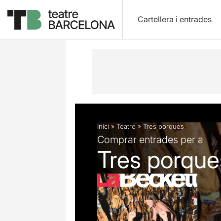
Cartellera i entrades
Descripció
Fitxa artística
Fotos i 
Inici
»
Teatre
»
Tres porques
Comprar entrades per a
Tres porque