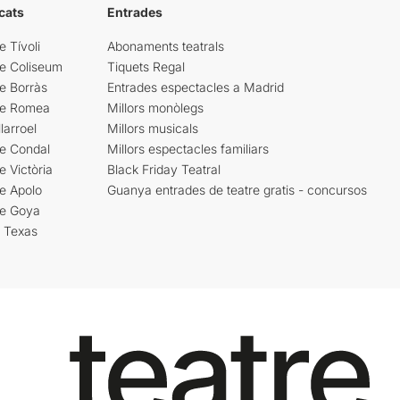
cats
Entrades
e Tívoli
Abonaments teatrals
re Coliseum
Tiquets Regal
e Borràs
Entrades espectacles a Madrid
re Romea
Millors monòlegs
larroel
Millors musicals
re Condal
Millors espectacles familiars
e Victòria
Black Friday Teatral
e Apolo
Guanya entrades de teatre gratis - concursos
re Goya
i Texas