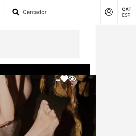
CAT
ESP