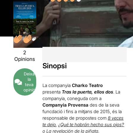
2
Opinions
Sinopsi
Deixa
la
teva
La companyia
Charko Teatro
opinió
presenta
Tras la puerta, ellos dos
. La
companyia, coneguda com a
Companyia Provensa
des de la seva
funcdació i fins a mitjans de 2015, és la
responsable de propostes com
8 veces
te dejo
,
¿Qué te habrán hecho sus ojos?
o
La revelación de la piñata
.