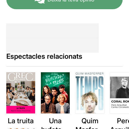
veure'ls hi estan presents
una criatura i la mare (i
sogre)... Al final un epíleg
amb projeccions de fotos
d'ells quan eren petits i
d'alguns espectadors. Aneu
a veure-la; és entranyable.
http://bit.ly/1OMpWK9
Espectacles relacionats
La truita
Una
Quim
Per