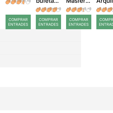
bufetada
Masferre
Arqui
a temps
r: Temps
: Cor
romp
COMPRAR
COMPRAR
COMPRAR
COMP
ENTRADES
ENTRADES
ENTRADES
ENTRA