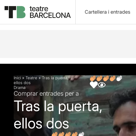
Cartellera i entrades
Descripció
Fitxa artística
Opinions
Inici
»
Teatre
»
Tras la puerta,
ellos dos
Drama
Comprar entrades per a
Tras la puerta,
ellos dos