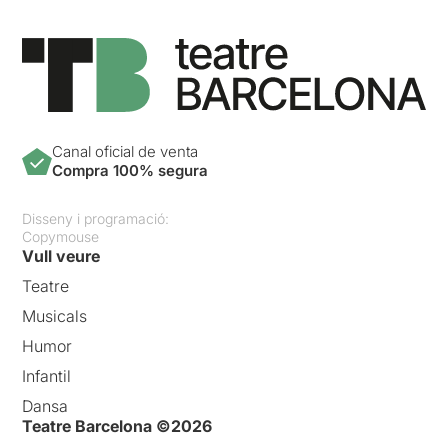
Canal oficial de venta
Compra 100% segura
Disseny i programació:
Copymouse
Vull veure
Teatre
Musicals
Humor
Infantil
Dansa
Teatre Barcelona ©2026