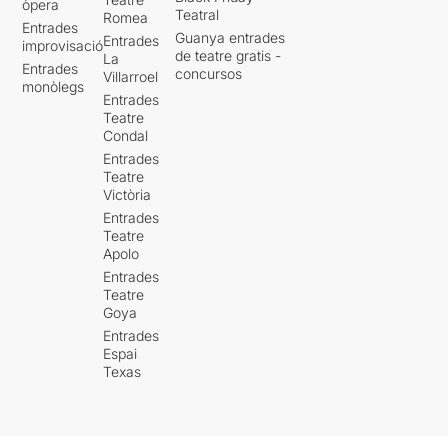
òpera
Teatral
Romea
Entrades
Guanya entrades
Entrades
improvisació
de teatre gratis -
La
Entrades
concursos
Villarroel
monòlegs
Entrades
Teatre
Condal
Entrades
Teatre
Victòria
Entrades
Teatre
Apolo
Entrades
Teatre
Goya
Entrades
Espai
Texas