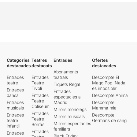
Categories
Teatres
Entrades
Ofertes
destacades
destacats
destacades
Abonaments
Entrades
Entrades
teatrals
Descompte El
teatre
Teatre
Mago Pop 'Nada
Tiquets Regal
Tívoli
es imposible'
Entrades
Entrades
dansa
Entrades
Descompte Ànima
espectacles a
Teatre
Entrades
Madrid
Descompte
Coliseum
musicals
Mamma mia
Millors monòlegs
Entrades
Entrades
Descompte
Millors musicals
Teatre
teatre
Germans de sang
Millors espectacles
Borràs
infantil
familiars
Entrades
Entrades
Black Friday
Teatre