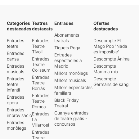
Categories
Teatres
Entrades
Ofertes
destacades
destacats
destacades
Abonaments
Entrades
Entrades
teatrals
Descompte El
teatre
Teatre
Mago Pop 'Nada
Tiquets Regal
Tívoli
es imposible'
Entrades
Entrades
dansa
Entrades
Descompte Ànima
espectacles a
Teatre
Entrades
Madrid
Descompte
Coliseum
musicals
Mamma mia
Millors monòlegs
Entrades
Entrades
Descompte
Millors musicals
Teatre
teatre
Germans de sang
Millors espectacles
Borràs
infantil
familiars
Entrades
Entrades
Black Friday
Teatre
òpera
Teatral
Romea
Entrades
Guanya entrades
Entrades
improvisació
de teatre gratis -
La
Entrades
concursos
Villarroel
monòlegs
Entrades
Teatre