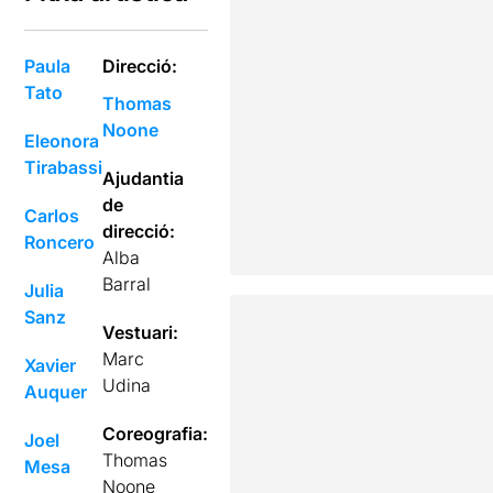
Paula
Direcció:
Tato
Thomas
Noone
Eleonora
Tirabassi
Ajudantia
de
Carlos
direcció:
Roncero
Alba
Barral
Julia
Sanz
Vestuari:
Marc
Xavier
Udina
Auquer
Coreografia:
Joel
Thomas
Mesa
Noone