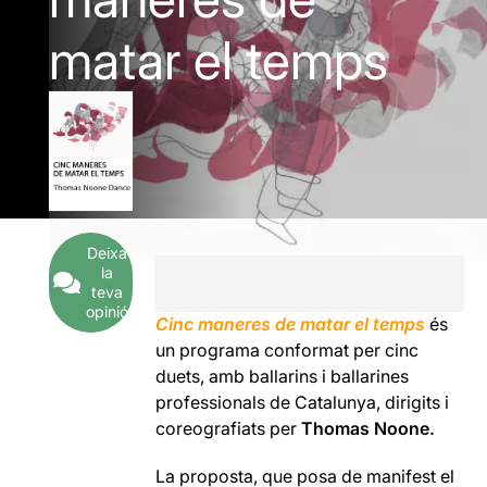
matar el temps
Deixa
la
teva
opinió
Cinc maneres de matar el temps
és
un programa conformat per cinc
duets, amb ballarins i ballarines
professionals de Catalunya, dirigits i
coreografiats per
Thomas Noone.
La proposta, que posa de manifest el