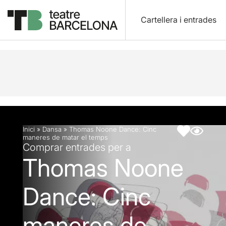
Cartellera i entrades
Descripció
Fitxa artística
Articles
Inici
»
Dansa
»
Thomas Noone Dance: Cinc
maneres de matar el temps
Comprar entrades per a
Thomas Noone
Dance: Cinc
maneres de